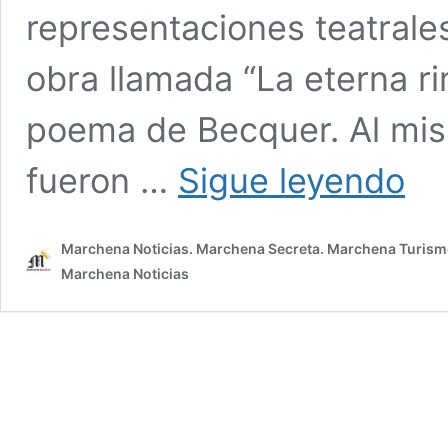
representaciones teatrale
obra llamada “La eterna r
poema de Becquer. Al mis
Antoni
fueron …
Sigue leyendo
Monte
la
cara
Marchena Noticias. Marchena Secreta. Marchena Turism
del
jinete
Marchena Noticias
del
monum
a
los
Alvare
Quinte
en
Madri