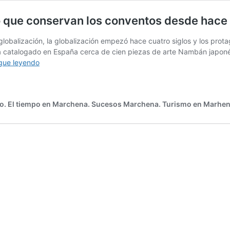
o que conservan los conventos desde hace 
balización, la globalización empezó hace cuatro siglos y los prota
catalogado en España cerca de cien piezas de arte Nambán japonés.
Las
gue leyendo
desconocidas
joyas
de
o. El tiempo en Marchena. Sucesos Marchena. Turismo en Marhen
arte
asiático
que
conservan
los
conventos
desde
hace
cuatro
siglos