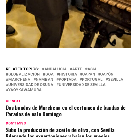
RELATED TOPICS:
ANDALUCIA
ARTE
ASIA
GLOBALIZACIÓN
GOA
HISTORIA
JAPAN
JAPÓN
MARCHENA
NAMBAN
PORTADA
PORTUGAL
SEVILLA
UNIVERSIDAD DE OSUNA
UNIVERSIDAD DE SEVILLA
YAOYKAWAMURA
UP NEXT
Dos bandas de Marchena en el certamen de bandas de
Paradas de este Domingo
DON'T MISS
Sube la producción de aceite de oliva, con Sevilla
liderando las exportaciones y bajan los precios