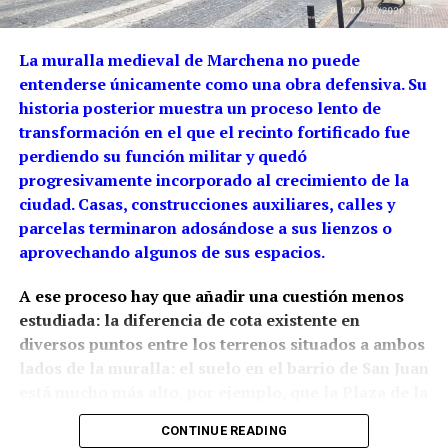
La muralla medieval de Marchena no puede
entenderse únicamente como una obra defensiva. Su
historia posterior muestra un proceso lento de
transformación en el que el recinto fortificado fue
perdiendo su función militar y quedó
progresivamente incorporado al crecimiento de la
ciudad. Casas, construcciones auxiliares, calles y
parcelas terminaron adosándose a sus lienzos o
aprovechando algunos de sus espacios.
A ese proceso hay que añadir una cuestión menos
estudiada: la diferencia de cota existente en
diversos puntos entre los terrenos situados a ambos
lados de la muralla: el suelo en el barrio de San Juan
está mucho más alto, por ejemplo, que la Plaza de la
Constitución.
La arqueología ha demostrado que
CONTINUE READING
esta relación con el relieve estaba presente desde la