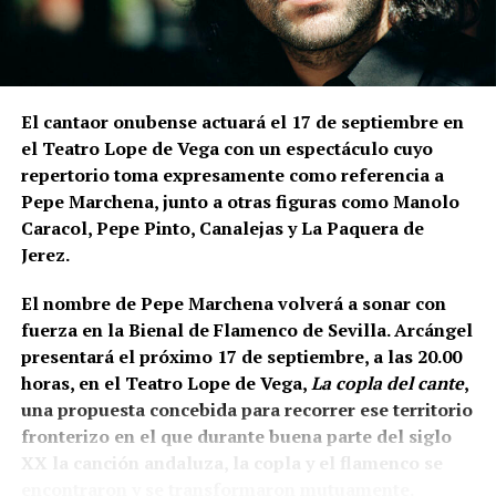
Bellido señala que los constructores aprovecharon
expresamente el desnivel del cerro de La Mota.
En la
parte superior levantaron la muralla y, en una
posición inferior, una
estructura ataludada que
El cantaor onubense actuará el 17 de septiembre en
inicialmente servía como refuerzo o contrafuerte y
el Teatro Lope de Vega con un espectáculo cuyo
que posteriormente adquirió función de antemuro o
repertorio toma expresamente como referencia a
barbacana.
Entre ambas estructuras se fueron
Pepe Marchena, junto a otras figuras como Manolo
colocando rellenos de tierra separados por
Caracol, Pepe Pinto, Canalejas y La Paquera de
tongadas de cal hasta conformar la liza,
Jerez.
documentada a una cota de 133,48 metros sobre el
nivel del mar.
El nombre de Pepe Marchena volverá a sonar con
fuerza en la Bienal de Flamenco de Sevilla. Arcángel
presentará el próximo 17 de septiembre, a las 20.00
horas, en el Teatro Lope de Vega,
La copla del cante
,
una propuesta concebida para recorrer ese territorio
fronterizo en el que durante buena parte del siglo
XX la canción andaluza, la copla y el flamenco se
encontraron y se transformaron mutuamente.