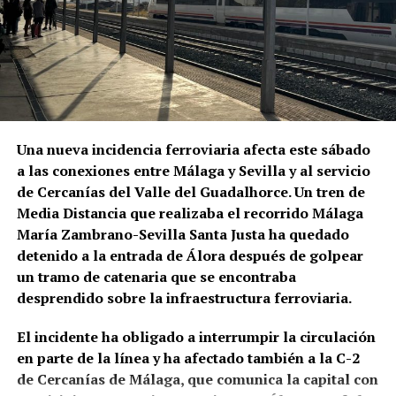
pequeños cafés y encontró nuevos públicos en
Siglos XIV-XVI: reparaciones y
teatros, plazas de toros y grandes compañías. La
programación identifica entre las figuras esenciales
modificaciones del sistema
de aquella época a La Niña de los Peines, Manuel
defensivo
Vallejo y Pepe Marchena.
La muralla continuó siendo una infraestructura
Pepe Marchena, en el centro de
Una nueva incidencia ferroviaria afecta este sábado
militar durante la Baja Edad Media. Después de las
a las conexiones entre Málaga y Sevilla y al servicio
aquella transformación
destrucciones sufridas en el siglo XIV,
se acometió
de Cercanías del Valle del Guadalhorce. Un tren de
una importante reconstrucción hacia 1430 bajo
Media Distancia que realizaba el recorrido Málaga
José Tejada Martín, Pepe Marchena, fue uno de los
Pedro Ponce de León, con autorización pontificia de
María Zambrano-Sevilla Santa Justa ha quedado
artistas que mejor representó aquel cambio de
Martín V. Bellido atribuye a esta fase la
detenido a la entrada de Álora después de golpear
escala. Su enorme popularidad durante las décadas
rehabilitación de lienzos deteriorados, la
un tramo de catenaria que se encontraba
centrales del siglo XX estuvo vinculada a los
construcción de torres semicirculares y la
desprendido sobre la infraestructura ferroviaria.
fandangos, los cantes libres y los cantes de ida y
configuración de la actual Puerta de Sevilla o Arco
vuelta, pero también a una forma extremadamente
de la Rosa.
El incidente ha obligado a interrumpir la circulación
personal de ornamentar la melodía que generó
en parte de la línea y ha afectado también a la C-2
seguidores, imitadores y también intensas
Durante el siglo XVI siguieron produciéndose
de Cercanías de Málaga, que comunica la capital con
controversias entre los defensores de distintas
intervenciones.
En el sector nororiental de la