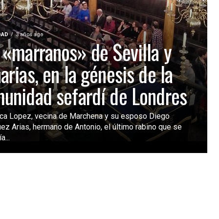
DAD
3 años ago
 «marranos» de Sevilla y
arias, en la génesis de la
unidad sefardí de Londres
sca Lopez, vecina de Marchena y su esposo Diego
ez Arias, hermano de Antonio, el último rabino que se
a...