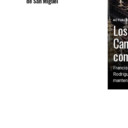
de San Miguel
ACTUALI
Los
Can
com
Franci
Rodrigu
mantení