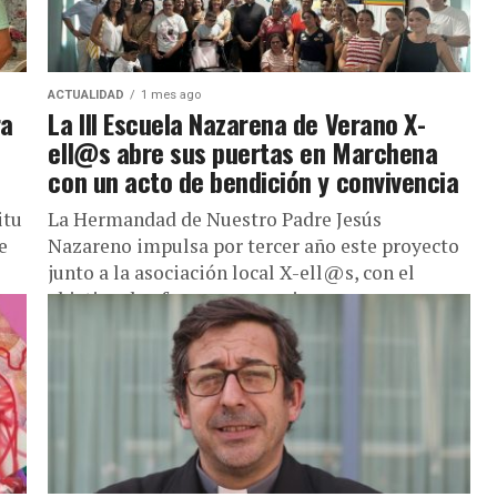
ACTUALIDAD
1 mes ago
ra
La III Escuela Nazarena de Verano X-
ell@s abre sus puertas en Marchena
con un acto de bendición y convivencia
itu
La Hermandad de Nuestro Padre Jesús
e
Nazareno impulsa por tercer año este proyecto
junto a la asociación local X-ell@s, con el
objetivo de ofrecer un espacio...