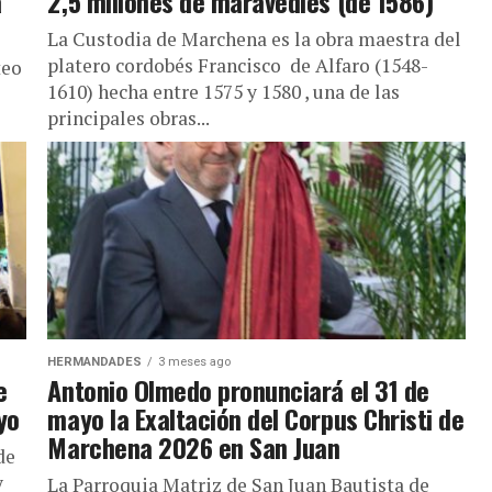
a
2,5 millones de maravedíes (de 1586)
La Custodia de Marchena es la obra maestra del
platero cordobés Francisco de Alfaro (1548-
teo
1610) hecha entre 1575 y 1580 , una de las
principales obras...
HERMANDADES
3 meses ago
e
Antonio Olmedo pronunciará el 31 de
yo
mayo la Exaltación del Corpus Christi de
Marchena 2026 en San Juan
de
y
La Parroquia Matriz de San Juan Bautista de