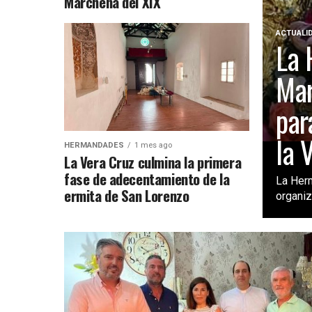
Marchena del XIX
ACTUALI
La 
Mar
par
la 
HERMANDADES
1 mes ago
La Vera Cruz culmina la primera
fase de adecentamiento de la
La Her
ermita de San Lorenzo
organiz