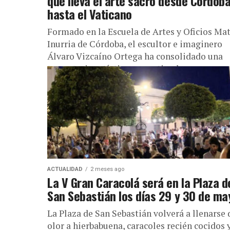
que lleva el arte sacro desde Córdob
hasta el Vaticano
Formado en la Escuela de Artes y Oficios Ma
Inurria de Córdoba, el escultor e imaginero
Álvaro Vizcaíno Ortega ha consolidado una
trayectoria artística que extiende...
ACTUALIDAD
2 meses ago
La V Gran Caracolá será en la Plaza d
San Sebastián los días 29 y 30 de ma
La Plaza de San Sebastián volverá a llenarse 
olor a hierbabuena, caracoles recién cocidos 