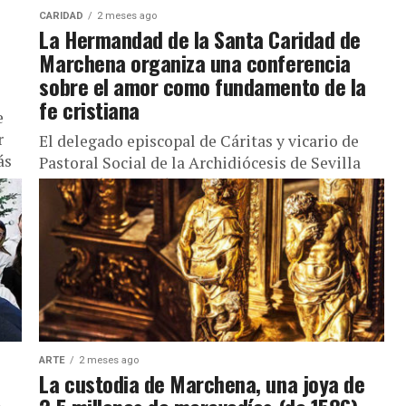
CARIDAD
2 meses ago
La Hermandad de la Santa Caridad de
Marchena organiza una conferencia
sobre el amor como fundamento de la
fe cristiana
e
r
El delegado episcopal de Cáritas y vicario de
ás
Pastoral Social de la Archidiócesis de Sevilla
disertará este miércoles en la Parroquia de San
Sebastián La Hermandad...
ARTE
2 meses ago
La custodia de Marchena, una joya de