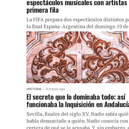
espectáculos musicales con artistas
primera fila
La FIFA prepara dos espectáculos distintos p
la final España–Argentina del domingo 19 de
julio de 2026: una gran ceremonia antes del
partido y, por primera...
HISTORIA
4 meses ago
El secreto que lo dominaba todo: así
funcionaba la Inquisición en Andalucí
Sevilla, finales del siglo XV. Nadie sabía qui
había denunciado a quién. Nadie conocía con
certeza de qué se le acusaba. Y, sin embargo, 