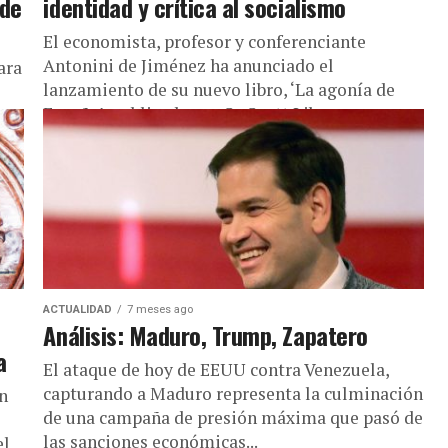
 de
identidad y crítica al socialismo
El economista, profesor y conferenciante
Antonini de Jiménez ha anunciado el
ara
lanzamiento de su nuevo libro, ‘La agonía de
España’, publicado por Sr. Scott Libros, una...
ACTUALIDAD
7 meses ago
Análisis: Maduro, Trump, Zapatero
a
El ataque de hoy de EEUU contra Venezuela,
capturando a Maduro representa la culminación
én
de una campaña de presión máxima que pasó de
las sanciones económicas...
el