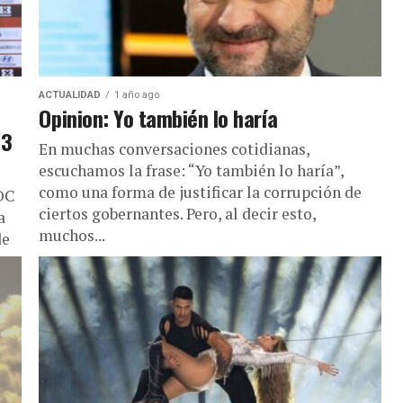
ACTUALIDAD
1 año ago
Opinion: Yo también lo haría
×3
En muchas conversaciones cotidianas,
escuchamos la frase: “Yo también lo haría”,
como una forma de justificar la corrupción de
DOC
ciertos gobernantes. Pero, al decir esto,
a
muchos...
de