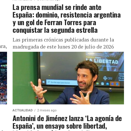
La prensa mundial se rinde ante
España: dominio, resistencia argentina
y un gol de Ferran Torres para
conquistar la segunda estrella
Las primeras crónicas publicadas durante la
ra,
madrugada de este lunes 20 de julio de 2026
coinciden en presentar a España como justa
vencedora, aunque cada país...
ACTUALIDAD
2 meses ago
Antonini de Jiménez lanza ‘La agonía de
España’, un ensayo sobre libertad,