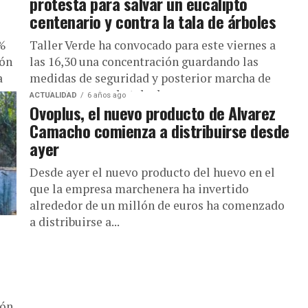
protesta para salvar un eucalipto
centenario y contra la tala de árboles
0%
Taller Verde ha convocado para este viernes a
ión
las 16,30 una concentración guardando las
a
medidas de seguridad y posterior marcha de
protesta contra la tala de...
ACTUALIDAD
6 años ago
Ovoplus, el nuevo producto de Alvarez
Camacho comienza a distribuirse desde
ayer
Desde ayer el nuevo producto del huevo en el
que la empresa marchenera ha invertido
alrededor de un millón de euros ha comenzado
a distribuirse a...
ión