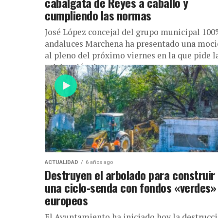
cabalgata de Reyes a caballo y
cumpliendo las normas
José López concejal del grupo municipal 10
andaluces Marchena ha presentado una moc
al pleno del próximo viernes en la que pide l
celebración de una ...
ACTUALIDAD
6 años ago
Destruyen el arbolado para construir
una ciclo-senda con fondos «verdes»
europeos
El Ayuntamiento ha iniciado hoy la destrucc