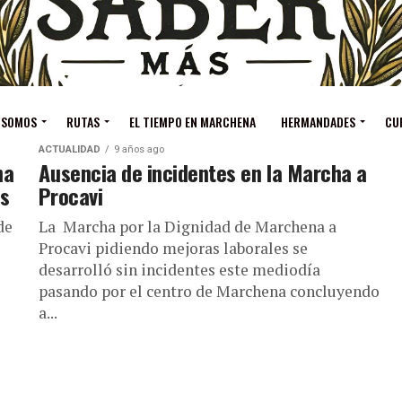
 SOMOS
RUTAS
EL TIEMPO EN MARCHENA
HERMANDADES
CU
ACTUALIDAD
9 años ago
na
Ausencia de incidentes en la Marcha a
es
Procavi
de
La Marcha por la Dignidad de Marchena a
Procavi pidiendo mejoras laborales se
desarrolló sin incidentes este mediodía
pasando por el centro de Marchena concluyendo
a...