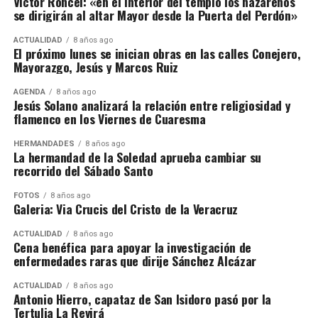
Victor Roncel: «en el interior del templo los nazarenos
se dirigirán al altar Mayor desde la Puerta del Perdón»
ACTUALIDAD
8 años ago
El próximo lunes se inician obras en las calles Conejero,
Mayorazgo, Jesús y Marcos Ruiz
AGENDA
8 años ago
Jesús Solano analizará la relación entre religiosidad y
flamenco en los Viernes de Cuaresma
HERMANDADES
8 años ago
La hermandad de la Soledad aprueba cambiar su
recorrido del Sábado Santo
FOTOS
8 años ago
Galeria: Via Crucis del Cristo de la Veracruz
ACTUALIDAD
8 años ago
Cena benéfica para apoyar la investigación de
enfermedades raras que dirije Sánchez Alcázar
ACTUALIDAD
8 años ago
Antonio Hierro, capataz de San Isidoro pasó por la
Tertulia La Revirá