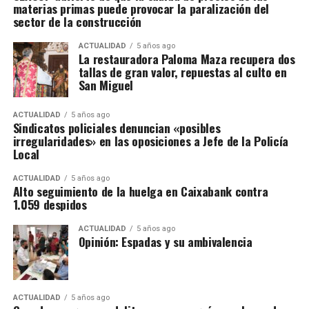
materias primas puede provocar la paralización del
sector de la construcción
ACTUALIDAD
5 años ago
La restauradora Paloma Maza recupera dos
tallas de gran valor, repuestas al culto en
San Miguel
ACTUALIDAD
5 años ago
Sindicatos policiales denuncian «posibles
irregularidades» en las oposiciones a Jefe de la Policía
Local
ACTUALIDAD
5 años ago
Alto seguimiento de la huelga en Caixabank contra
1.059 despidos
ACTUALIDAD
5 años ago
Opinión: Espadas y su ambivalencia
ACTUALIDAD
5 años ago