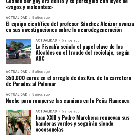
Cuando ser gay era delito y se perseguía con leyes de
«vagos y maleantes»
ACTUALIDAD
5 años ago
El equipo científico del profesor Sánchez Alcázar avanza
en sus investigaciones sobre la neurodegeneración
ACTUALIDAD
5 años ago
La Fiscalía señala el papel clave de los
Alcaldes en el fraude del reciclaje, según
ABC
ACTUALIDAD
5 años ago
350.000 euros en el arreglo de dos Km. de la carretera
de Paradas al Palomar
ACTUALIDAD
5 años ago
Noche para romperse las camisas en la Peña Flamenca
ACTUALIDAD
5 años ago
Juan XXIII y Padre Marchena renuevan sus
banderas verdes y seguirán siendo
ecoescuelas