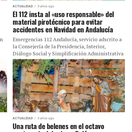
ACTUALIDAD
3 años ago
El 112 insta al «uso responsable» del
material pirotécnico para evitar
accidentes en Navidad en Andalucía
an
Emergencias 112 Andalucía, servicio adscrito a
la Consejería de la Presidencia, Interior,
Diálogo Social y Simplificación Administrativa
de la Junta de Andalucía que dirige Antonio
Sanz,...
ACTUALIDAD
3 años ago
Una ruta de belenes en el octavo