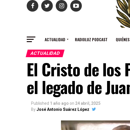
ACTUALIDAD
RADIOLUZ PODCAST
QUIÉNES
ACTUALIDAD
El Cristo de los
el legado de Ju
Published
1 año ago
on
24 abril, 2025
By
José Antonio Suárez López