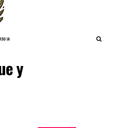
RSO IA
ue y