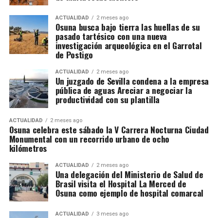
ACTUALIDAD
2 meses ago
Osuna busca bajo tierra las huellas de su
pasado tartésico con una nueva
investigación arqueológica en el Garrotal
de Postigo
ACTUALIDAD
2 meses ago
Un juzgado de Sevilla condena a la empresa
pública de aguas Areciar a negociar la
productividad con su plantilla
ACTUALIDAD
2 meses ago
Osuna celebra este sábado la V Carrera Nocturna Ciudad
Monumental con un recorrido urbano de ocho
kilómetros
ACTUALIDAD
2 meses ago
Una delegación del Ministerio de Salud de
Brasil visita el Hospital La Merced de
Osuna como ejemplo de hospital comarcal
ACTUALIDAD
3 meses ago