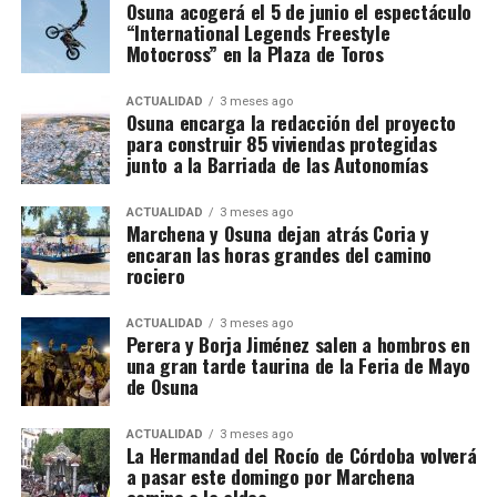
Osuna acogerá el 5 de junio el espectáculo
“International Legends Freestyle
Motocross” en la Plaza de Toros
ACTUALIDAD
3 meses ago
Osuna encarga la redacción del proyecto
para construir 85 viviendas protegidas
junto a la Barriada de las Autonomías
ACTUALIDAD
3 meses ago
Marchena y Osuna dejan atrás Coria y
encaran las horas grandes del camino
rociero
ACTUALIDAD
3 meses ago
Perera y Borja Jiménez salen a hombros en
una gran tarde taurina de la Feria de Mayo
de Osuna
ACTUALIDAD
3 meses ago
La Hermandad del Rocío de Córdoba volverá
a pasar este domingo por Marchena
camino a la aldea