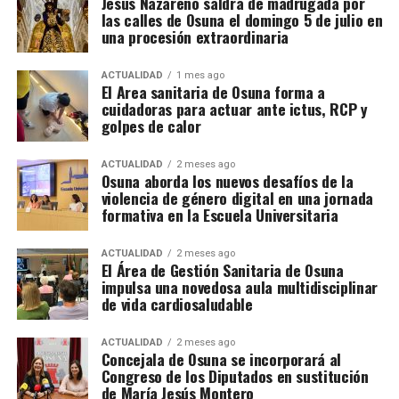
Jesús Nazareno saldrá de madrugada por
las calles de Osuna el domingo 5 de julio en
una procesión extraordinaria
ACTUALIDAD
1 mes ago
El Area sanitaria de Osuna forma a
cuidadoras para actuar ante ictus, RCP y
golpes de calor
ACTUALIDAD
2 meses ago
Osuna aborda los nuevos desafíos de la
violencia de género digital en una jornada
formativa en la Escuela Universitaria
ACTUALIDAD
2 meses ago
El Área de Gestión Sanitaria de Osuna
impulsa una novedosa aula multidisciplinar
de vida cardiosaludable
ACTUALIDAD
2 meses ago
Concejala de Osuna se incorporará al
Congreso de los Diputados en sustitución
de María Jesús Montero