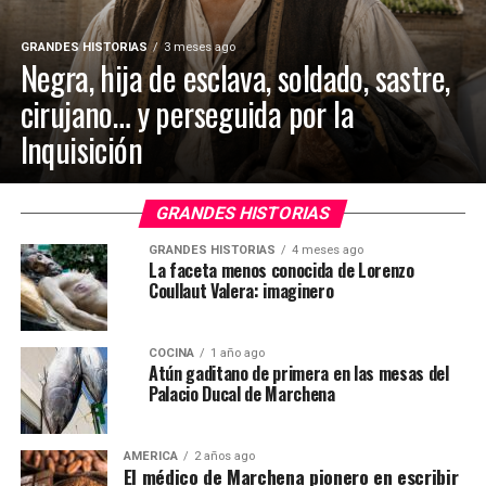
GRANDES HISTORIAS
3 meses ago
Negra, hija de esclava, soldado, sastre,
cirujano… y perseguida por la
Inquisición
GRANDES HISTORIAS
GRANDES HISTORIAS
4 meses ago
La faceta menos conocida de Lorenzo
Coullaut Valera: imaginero
COCINA
1 año ago
Atún gaditano de primera en las mesas del
Palacio Ducal de Marchena
AMÉRICA
2 años ago
El médico de Marchena pionero en escribir