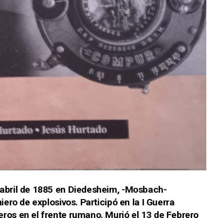
 abril de 1885 en Diedesheim, -Mosbach-
iero de explosivos. Participó en la I Guerra
ros en el frente rumano. Murió el 13 de Febrero