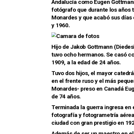
Andalucía como
Eugen Gottman
fotógrafo que durante los años 
Monardes
y que acabó sus días 
y 1960.
Hijo de Jakob Gottmann (Diedes
tuvo ocho hermanos. Se casó c
1909, a la edad de 24 años.
Tuvo dos hijos, el mayor catedrát
en el frente ruso y el más pequeñ
Monardes- preso en Canadá Euge
de 74 años.
Terminada la guerra ingresa en 
fotografía y fotogrametría aére
ciudad con gran prestigio en 19
Además de ser un maestro en el 