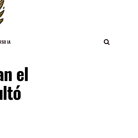
RSO IA
an el
ultó