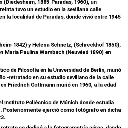
n
(Diedesheim, 1885-Paradas, 1960), un
treinta
tuvo un estudio en la sevillana calle
en la localidad de
Paradas
, donde vivió entre 1945
heim 1842) y Helena Schnetz, (Schreckhof 1850),
on Maria Paulina Wambach (Neuwied 1890) en
ico de Filosofía en la Universidad de Berlín, murió
o -retratado en su estudio sevillano de la calle
n Friedrich Gottmann murió en 1960, a la edad
el Instituto Poliécnico de Múnich donde estudia
a. Posteriormente ejerció como fotógrafo en dicha
23.
retrato se dedicó a la fotogrametría aérea, dando