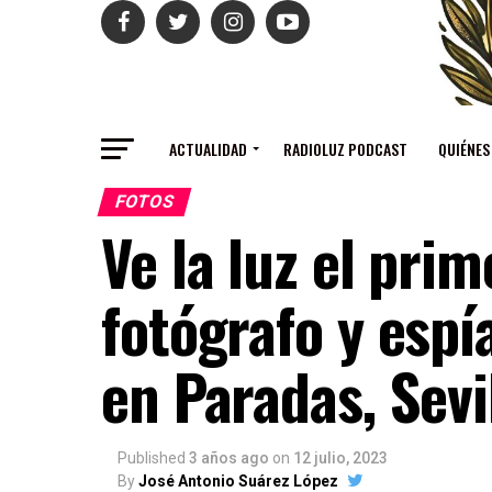
ACTUALIDAD
RADIOLUZ PODCAST
QUIÉNES
FOTOS
Ve la luz el pri
fotógrafo y espí
en Paradas, Sevi
Published
3 años ago
on
12 julio, 2023
By
José Antonio Suárez López