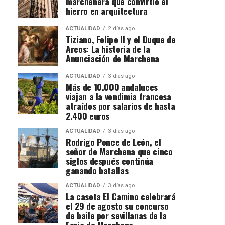
marchenera que convirtió el
hierro en arquitectura
ACTUALIDAD
2 días ago
Tiziano, Felipe II y el Duque de
Arcos: La historia de la
Anunciación de Marchena
ACTUALIDAD
3 días ago
Más de 10.000 andaluces
viajan a la vendimia francesa
atraídos por salarios de hasta
2.400 euros
ACTUALIDAD
3 días ago
Rodrigo Ponce de León, el
señor de Marchena que cinco
siglos después continúa
ganando batallas
ACTUALIDAD
3 días ago
La caseta El Camino celebrará
el 29 de agosto su concurso
de baile por sevillanas de la
Feria de Marchena