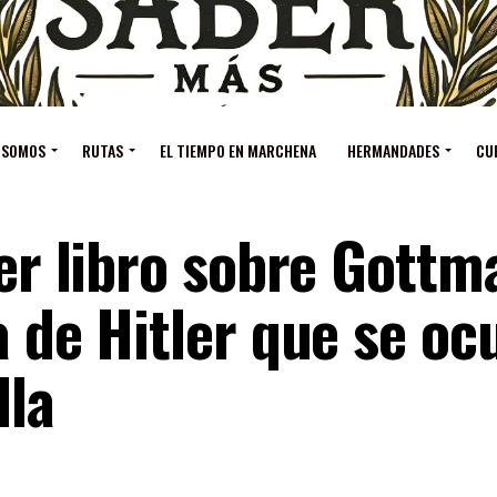
 SOMOS
RUTAS
EL TIEMPO EN MARCHENA
HERMANDADES
CU
mer libro sobre Gottm
a de Hitler que se oc
lla