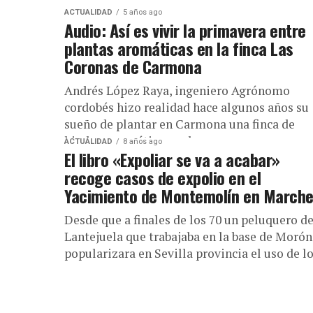
ACTUALIDAD
5 años ago
Audio: Así es vivir la primavera entre
plantas aromáticas en la finca Las
Coronas de Carmona
Andrés López Raya, ingeniero Agrónomo
cordobés hizo realidad hace algunos años su
sueño de plantar en Carmona una finca de
hierbas aromáticas y aloe v era ...
ACTUALIDAD
8 años ago
El libro «Expoliar se va a acabar»
recoge casos de expolio en el
Yacimiento de Montemolín en March
Desde que a finales de los 70 un peluquero d
Lantejuela que trabajaba en la base de Morón
popularizara en Sevilla provincia el uso de los