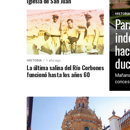
iglesia de San Juan
HISTORI
Par
ind
hac
duc
HISTORIA
1 año ago
La última salina del Río Corbones
funcionó hasta los años 60
Mañana
concesi