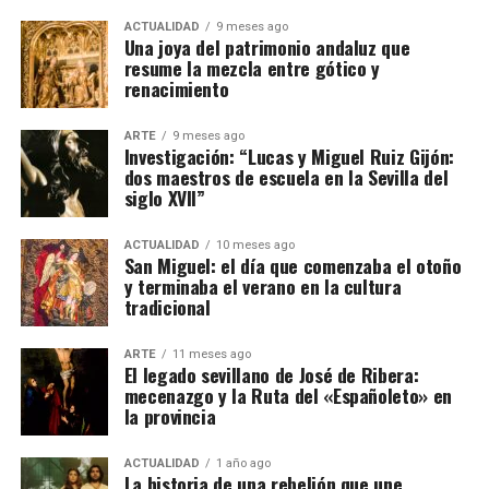
ACTUALIDAD
9 meses ago
Una joya del patrimonio andaluz que
resume la mezcla entre gótico y
renacimiento
ARTE
9 meses ago
Investigación: “Lucas y Miguel Ruiz Gijón:
dos maestros de escuela en la Sevilla del
siglo XVII”
ACTUALIDAD
10 meses ago
San Miguel: el día que comenzaba el otoño
y terminaba el verano en la cultura
tradicional
ARTE
11 meses ago
El legado sevillano de José de Ribera:
mecenazgo y la Ruta del «Españoleto» en
la provincia
ACTUALIDAD
1 año ago
La historia de una rebelión que une