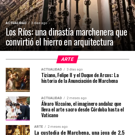
ACTUALIDAD
3 días ago
Los Ríos: una dinastía marchenera que
convirtió el hierro en arquitectura
ARTE
ACTUALIDAD
3 días ago
Tiziano, Felipe II y el Duque de Arcos: La
historia de la Anunciación de Marchena
ACTUALIDAD
2 meses ago
Álvaro Vizcaíno, el imaginero andaluz que
lleva el arte sacro desde Córdoba hasta el
Vaticano
ARTE
2 meses ago
La custodia de Marchena, una joya de 2,5