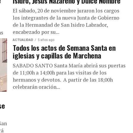
e
Isidro, Jesús Nazareno y Dulce Nombre
El sábado, 20 de noviembre juraron los cargos
los integrantes de la nueva Junta de Gobierno
de la Hermandad de San Isidro Labrador,
encabezado por su...
as
ACTUALIDAD
5 años ago
Todos los actos de Semana Santa en
iglesias y capillas de Marchena
SABADO SANTO Santa María abrirá sus puertas
de 11;00h a 14;00h para las visitas de los
hermanos y devotos. A partir de las 18;00h
celebrarán oración...
se
San
rá