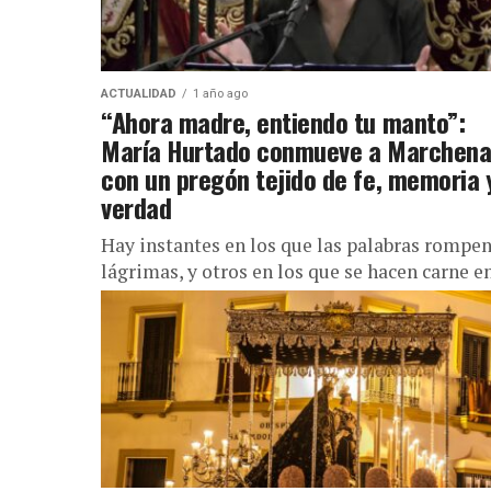
ACTUALIDAD
1 año ago
“Ahora madre, entiendo tu manto”:
María Hurtado conmueve a Marchen
con un pregón tejido de fe, memoria 
verdad
Hay instantes en los que las palabras rompen
lágrimas, y otros en los que se hacen carne e
los corazones de quienes las escuchan. Este...