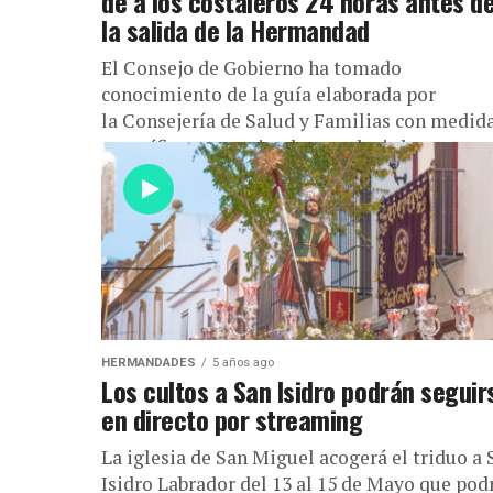
de a los costaleros 24 horas antes d
la salida de la Hermandad
El Consejo de Gobierno ha tomado
conocimiento de la guía elaborada por
la Consejería de Salud y Familias con medid
específicas encaminadas a reducir las
posibilidades de transmisión del Covid-19...
HERMANDADES
5 años ago
Los cultos a San Isidro podrán seguir
en directo por streaming
La iglesia de San Miguel acogerá el triduo a 
Isidro Labrador del 13 al 15 de Mayo que pod