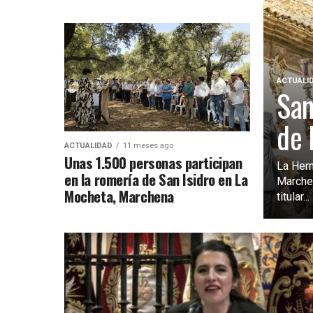
ACTUALI
San
de 
ACTUALIDAD
11 meses ago
Unas 1.500 personas participan
La Her
en la romería de San Isidro en La
Marchen
Mocheta, Marchena
titular...