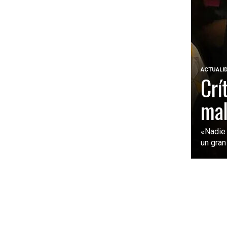
ACTUALI
Crí
mal
«Nadie 
un gran