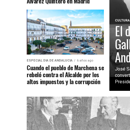
Alvarez Quintero en Madrid
CULTURA
El 
Gal
And
ESPECIAL DIA DE ANDALUCIA
6 años ago
Cuando el pueblo de Marchena se
José Sa
rebeló contra el Alcalde por los
convert
altos impuestos y la corrupción
Preside