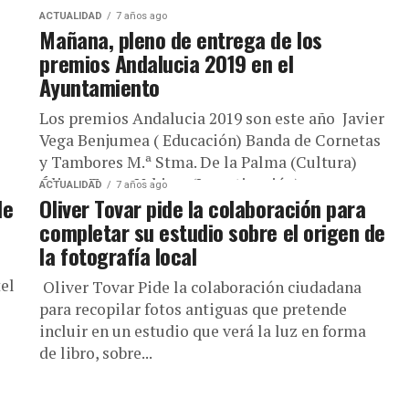
ACTUALIDAD
7 años ago
Mañana, pleno de entrega de los
premios Andalucia 2019 en el
Ayuntamiento
Los premios Andalucia 2019 son este año Javier
Vega Benjumea ( Educación) Banda de Cornetas
y Tambores M.ª Stma. De la Palma (Cultura)
Óliver Tovar Urbina, (Investigación) ...
ACTUALIDAD
7 años ago
de
Oliver Tovar pide la colaboración para
completar su estudio sobre el origen de
la fotografía local
el
Oliver Tovar Pide la colaboración ciudadana
para recopilar fotos antiguas que pretende
incluir en un estudio que verá la luz en forma
de libro, sobre...