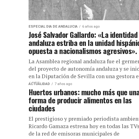
ESPECIAL DIA DE ANDALUCIA
6 años ago
José Salvador Gallardo: «La identidad
andaluza estriba en la unidad hispáni
opuesta a nacionalismos agresivos».
La Asamblea regional andaluza fue el germe
del proyecto de autonomía andaluza y se ini
en la Diputación de Sevilla con una gestora 
1933 con...
ACTUALIDAD
7 años ago
Huertos urbanos: mucho más que un
forma de producir alimentos en las
ciudades
El prestigioso y premiado periodista ambien
Ricardo Gamaza estrena hoy en todas las TV
de la red de emisoras municipales de