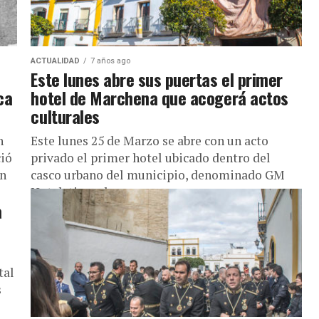
ACTUALIDAD
7 años ago
Este lunes abre sus puertas el primer
ca
hotel de Marchena que acogerá actos
culturales
n
Este lunes 25 de Marzo se abre con un acto
ció
privado el primer hotel ubicado dentro del
en
casco urbano del municipio, denominado GM
Hotel, tiene dos...
a
tal
s