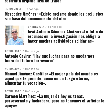
sefardita hispano lusa de Lisboa
ENTREVISTA
8 años ago
Mercedes Jiménez: «Existe racismo donde los prejuicios
son base del conocimiento del otro»
ENTREVISTA
8 años ago
José Antonio Sánchez Alcázar: «La falta de
recursos en la investigación nos obliga a
hacer muchas actividades solidarias»
ACTUALIDAD
8 años ago
Antonio Gavira: “Hay que luchar para no quedarnos
fuera del futuro ferroviario”
ACTUALIDAD
8 años ago
Manuel Jiménez Castillo: «El mejor país del mundo es
aquel que te permite, como en un fuego eterno,
alimentar tu vocación».
ACTUALIDAD
8 años ago
Carmen Martínez: «La mujer de hoy es tenaz,
perseverante y luchadora, pero no tenemos el suficiente
apoyo»