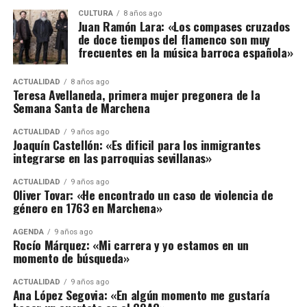
CULTURA
8 años ago
Juan Ramón Lara: «Los compases cruzados
de doce tiempos del flamenco son muy
frecuentes en la música barroca española»
ACTUALIDAD
8 años ago
Teresa Avellaneda, primera mujer pregonera de la
Semana Santa de Marchena
ACTUALIDAD
9 años ago
Joaquín Castellón: «Es dificil para los inmigrantes
integrarse en las parroquias sevillanas»
ACTUALIDAD
9 años ago
Oliver Tovar: «He encontrado un caso de violencia de
género en 1763 en Marchena»
AGENDA
9 años ago
Rocío Márquez: «Mi carrera y yo estamos en un
momento de búsqueda»
ACTUALIDAD
9 años ago
Ana López Segovia: «En algún momento me gustaría