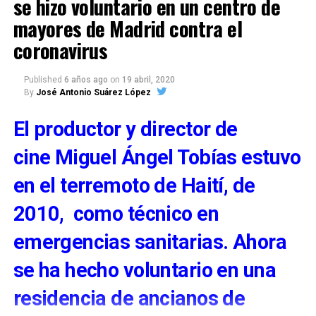
se hizo voluntario en un centro de
que no se sabe muy bien qué es cuando uno
mayores de Madrid contra el
está escuchando música clásica».
coronavirus
Published
6 años ago
on
19 abril, 2020
By
José Antonio Suárez López
El productor y director de
cine
Miguel Ángel Tobías
estuvo
en el terremoto de Haití, de
-Como intérprete supongo que irás viendo la
2010, como técnico en
evolución de la composición desde las más
emergencias sanitarias. Ahora
antiguas a las más modernas.
-«Es verdad que hay ciertos matices, esos
se ha hecho voluntario en una
detalles que diferencian una partitura, yo sabría
residencia de ancianos de
diferenciar la época sin saber el autor