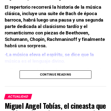
El repertorio recorrerá la historia de la música
clásica, incluye una suite de Bach de época
barroca, habrá luego una pausa y una segunda
parte dedicada al clasicismo tardío y el
romanticismo con piezas de Beethoven,
Schumann, Chopin, Rachmaninoff y finalmente
habrá una sorpresa.
-La música eleva el espíritu, se dice que la
música es el lenguaje divino.
-«Tanto para el intérprete como para el oyente,
CONTINUE READING
la música tiene la capacidad de traspasar el
lugar y el momento y puede llevar a la mente a
sensaciones que no sospechabas. Yo, las cosas
que he sentido tocando no las he podido sentir
ACTUALIDAD
en otros momentos, al igual que oyendo música
Miguel Angel Tobías, el cineasta que
. Hay una sensación que no se puede describir y