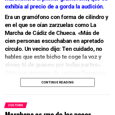
exhibía al precio de a gorda la audición.
Era un gramófono con forma de cilindro y
en el que se oían zarzuelas como La
Marcha de Cádiz de Chueca. «Más de
cien personas escuchaban en apretado
círculo. Un vecino dijo: Ten cuidado, no
hables que este bicho te coge la voz y
sirves tú de guaseo por todas partes».
Otro que presumía de cantaor flamenco,
lo examinó, dio dos o tres vueltas
CONTINUE READING
alrededor y requerido a que diese su
opinión dijo: «Propuesto por el hombre,
pero mágico». Fuente: El Eco de
CULTURA
Habitualmente se usaban para representar a la
Marchena.
Marchena es uno de los pocos
Virgen o escenas de Dios. Curiosamente este