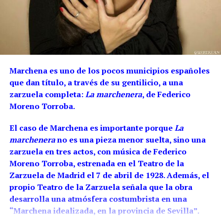
más emprender el vuelo en su Bleriot.
de azul más claro, conocido como
azul
ultramarino.
La iglesia Católica no tardó en
Tras la muerte de Le Forestier el
dictaminar que la
Virgen María debería ir
Ayuntamiento de Marchena contrató a
vestida de este color
en las imágenes,
Serviés. El campo de aviación, era según
sustituyéndolo por el gris, azul oscuro o violeta
Marchena es uno de los pocos municipios españoles
el propio piloto Serviés, de los mejores
que se había utilizado hasta entonces.
que dan título, a través de su gentilicio, a una
de España. El piloto ofreció dos
Durante muchos siglos, el azul siguió siendo el
zarzuela completa:
La marchenera
, de Federico
espectáculos de veinte minutos,
Moreno Torroba.
pigmento más caro de todos, por lo que siguió
“haciendo virajes y evoluciones” que
estrechamente relacionado con lo sagrado y el
El caso de Marchena es importante porque
La
lujo
levantó ovaciones.
marchenera
no es una pieza menor suelta, sino una
En 1915 se ofrece en la Feria un
Así fue como, en muy poco tiempo, el azul se
zarzuela en tres actos, con música de Federico
convirtió en
símbolo de santidad, humildad y
Moreno Torroba, estrenada en el Teatro de la
espectáculo a cargo del piloto
Zarzuela de Madrid el 7 de abril de 1928. Además, el
virtud.
marchenero Antonio Sánchez Jurado en
propio Teatro de la Zarzuela señala que la obra
Precisamente por su alto precio era usado solo
un aeroplano modelo Fourbe.
desarrolla una atmósfera costumbrista en una
por los mejores pintores que trabajaban para
“Marchena idealizada, en la provincia de Sevilla”.
CINE EN BARRACAS DE FERIA
reyes y se lo podían permitir por lo que ha