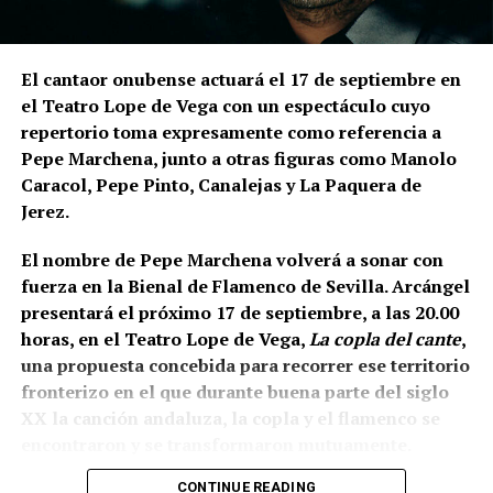
expresamente el desnivel del cerro de La Mota.
En la
parte superior levantaron la muralla y, en una
posición inferior, una
estructura ataludada que
El cantaor onubense actuará el 17 de septiembre en
inicialmente servía como refuerzo o contrafuerte y
el Teatro Lope de Vega con un espectáculo cuyo
que posteriormente adquirió función de antemuro o
repertorio toma expresamente como referencia a
barbacana.
Entre ambas estructuras se fueron
Pepe Marchena, junto a otras figuras como Manolo
colocando rellenos de tierra separados por
Caracol, Pepe Pinto, Canalejas y La Paquera de
tongadas de cal hasta conformar la liza,
Jerez.
documentada a una cota de 133,48 metros sobre el
nivel del mar.
El nombre de Pepe Marchena volverá a sonar con
fuerza en la Bienal de Flamenco de Sevilla. Arcángel
presentará el próximo 17 de septiembre, a las 20.00
horas, en el Teatro Lope de Vega,
La copla del cante
,
una propuesta concebida para recorrer ese territorio
fronterizo en el que durante buena parte del siglo
XX la canción andaluza, la copla y el flamenco se
encontraron y se transformaron mutuamente.
CONTINUE READING
La propia organización ha definido el espectáculo