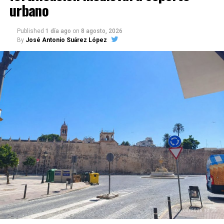
urbano
Published
1 día ago
on
8 agosto, 2026
By
José Antonio Suárez López