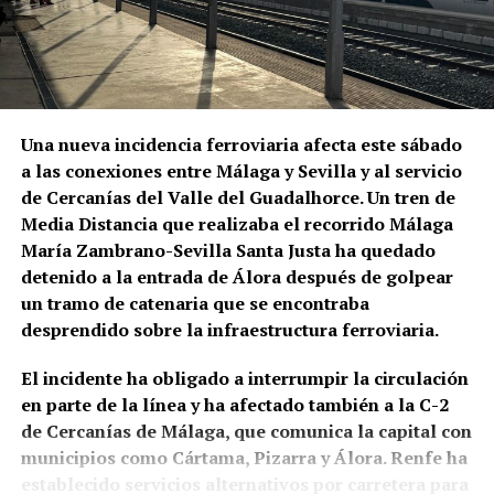
teatros, plazas de toros y grandes compañías. La
programación identifica entre las figuras esenciales
modificaciones del sistema
de aquella época a La Niña de los Peines, Manuel
defensivo
Vallejo y Pepe Marchena.
La muralla continuó siendo una infraestructura
Pepe Marchena, en el centro de
Una nueva incidencia ferroviaria afecta este sábado
militar durante la Baja Edad Media. Después de las
a las conexiones entre Málaga y Sevilla y al servicio
aquella transformación
destrucciones sufridas en el siglo XIV,
se acometió
de Cercanías del Valle del Guadalhorce. Un tren de
una importante reconstrucción hacia 1430 bajo
Media Distancia que realizaba el recorrido Málaga
José Tejada Martín, Pepe Marchena, fue uno de los
Pedro Ponce de León, con autorización pontificia de
María Zambrano-Sevilla Santa Justa ha quedado
artistas que mejor representó aquel cambio de
Martín V. Bellido atribuye a esta fase la
detenido a la entrada de Álora después de golpear
escala. Su enorme popularidad durante las décadas
rehabilitación de lienzos deteriorados, la
un tramo de catenaria que se encontraba
centrales del siglo XX estuvo vinculada a los
construcción de torres semicirculares y la
desprendido sobre la infraestructura ferroviaria.
fandangos, los cantes libres y los cantes de ida y
configuración de la actual Puerta de Sevilla o Arco
vuelta, pero también a una forma extremadamente
de la Rosa.
El incidente ha obligado a interrumpir la circulación
personal de ornamentar la melodía que generó
en parte de la línea y ha afectado también a la C-2
seguidores, imitadores y también intensas
Durante el siglo XVI siguieron produciéndose
de Cercanías de Málaga, que comunica la capital con
controversias entre los defensores de distintas
intervenciones.
En el sector nororiental de la
municipios como Cártama, Pizarra y Álora. Renfe ha
concepciones del flamenco. DeFlamenco recuerda
Alcazaba se documentaron contrafuertes de
establecido servicios alternativos por carretera para