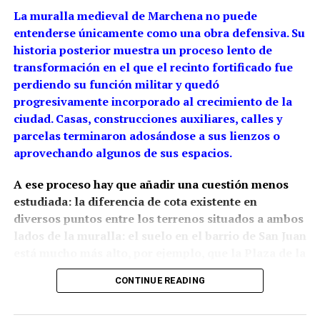
La muralla medieval de Marchena no puede
entenderse únicamente como una obra defensiva. Su
historia posterior muestra un proceso lento de
transformación en el que el recinto fortificado fue
perdiendo su función militar y quedó
progresivamente incorporado al crecimiento de la
ciudad. Casas, construcciones auxiliares, calles y
parcelas terminaron adosándose a sus lienzos o
aprovechando algunos de sus espacios.
A ese proceso hay que añadir una cuestión menos
estudiada: la diferencia de cota existente en
diversos puntos entre los terrenos situados a ambos
lados de la muralla: el suelo en el barrio de San Juan
está mucho más alto, por ejemplo, que la Plaza de la
Constitución.
La arqueología ha demostrado que
CONTINUE READING
esta relación con el relieve estaba presente desde la
propia construcción medieval, aunque las cotas