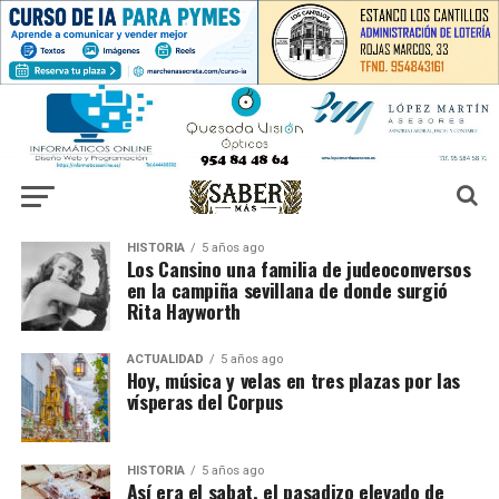
HISTORIA
5 años ago
Los Cansino una familia de judeoconversos
en la campiña sevillana de donde surgió
Rita Hayworth
ACTUALIDAD
5 años ago
Hoy, música y velas en tres plazas por las
vísperas del Corpus
HISTORIA
5 años ago
Así era el sabat, el pasadizo elevado de