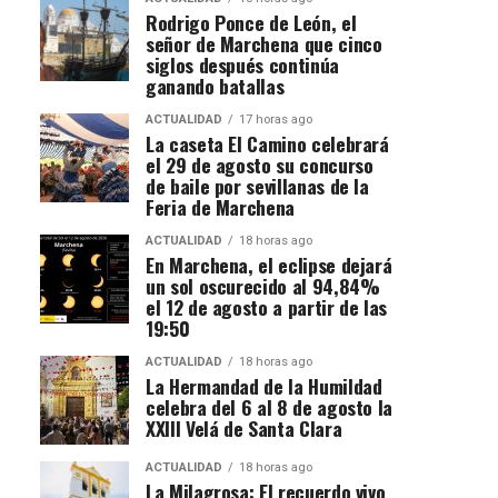
Rodrigo Ponce de León, el
señor de Marchena que cinco
siglos después continúa
ganando batallas
ACTUALIDAD
17 horas ago
La caseta El Camino celebrará
el 29 de agosto su concurso
de baile por sevillanas de la
Feria de Marchena
ACTUALIDAD
18 horas ago
En Marchena, el eclipse dejará
un sol oscurecido al 94,84%
el 12 de agosto a partir de las
19:50
ACTUALIDAD
18 horas ago
La Hermandad de la Humildad
celebra del 6 al 8 de agosto la
XXIII Velá de Santa Clara
ACTUALIDAD
18 horas ago
La Milagrosa: El recuerdo vivo