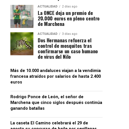
ACTUALIDAD
2 días ago
La ONCE deja un premio de
20.000 euros en pleno centro
de Marchena
ACTUALIDAD
3 días ago
Dos Hermanas refuerza el
control de mosquitos tras
confirmarse un caso humano
de virus del Nilo
Más de 10.000 andaluces viajan a la vendimia
francesa atraídos por salarios de hasta 2.400
euros
Rodrigo Ponce de León, el señor de
Marchena que cinco siglos después continúa
ganando batallas
La caseta El Camino celebrará el 29 de
agosto su concurso de baile por sevillanas