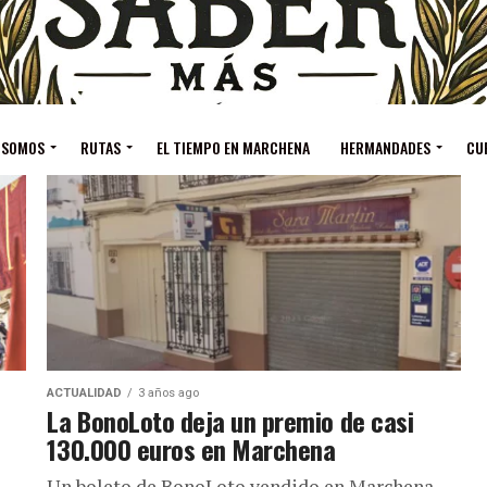
 SOMOS
RUTAS
EL TIEMPO EN MARCHENA
HERMANDADES
CU
ACTUALIDAD
3 años ago
La BonoLoto deja un premio de casi
130.000 euros en Marchena
Un boleto de BonoLoto vendido en Marchena,