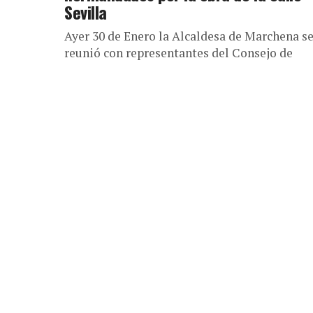
Sevilla
Ayer 30 de Enero la Alcaldesa de Marchena s
reunió con representantes del Consejo de
Hermandades, en presencia de Policia Local,
arquitectos municipales y representantes de.