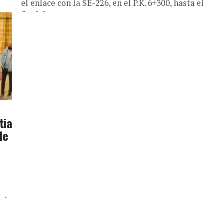
el enlace con la SE-226, en el P.K. 6+300, hasta el
final de...
ia
tia
de
rá