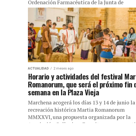
Ordenación Farmacéutica de la Junta de
Andalucía ha decretado una alerta alimentar
por la presencia de Salmonella spp. en...
ACTUALIDAD
2 meses ago
Horario y actividades del festival Mar
Romanorum, que será el próximo fin 
semana en la Plaza Vieja
Marchena acogerá los días 13 y 14 de junio la
recreación histórica Martia Romanorum
MMXXVI, una propuesta organizada por la
Asociación Collegivm Emeritae que converti
la...