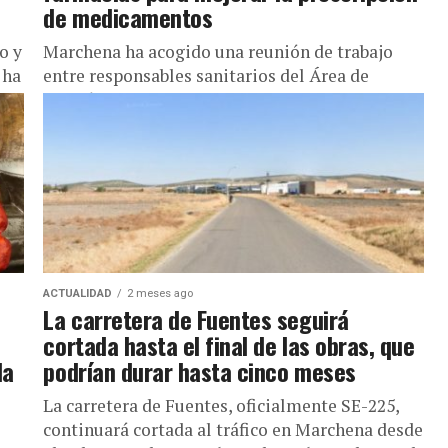
de medicamentos
o y
Marchena ha acogido una reunión de trabajo
 ha
entre responsables sanitarios del Área de
o
Gestión Sanitaria de Osuna, representantes del
Colegio Oficial de Farmacéuticos de Sevilla,
profesionales...
ACTUALIDAD
2 meses ago
La carretera de Fuentes seguirá
cortada hasta el final de las obras, que
la
podrían durar hasta cinco meses
La carretera de Fuentes, oficialmente SE-225,
continuará cortada al tráfico en Marchena desde