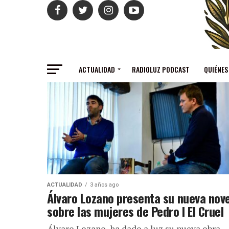
ACTUALIDAD
RADIOLUZ PODCAST
QUIÉNES
ACTUALIDAD
3 años ago
Álvaro Lozano presenta su nueva nov
sobre las mujeres de Pedro I El Cruel
Álvaro Lozano, ha dado a luz su nueva obra