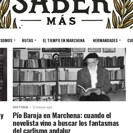
 SOMOS
RUTAS
EL TIEMPO EN MARCHENA
HERMANDADES
CU
HISTORIA
3 meses ago
 y
Pío Baroja en Marchena: cuando el
novelista vino a buscar los fantasmas
del carlismo andaluz