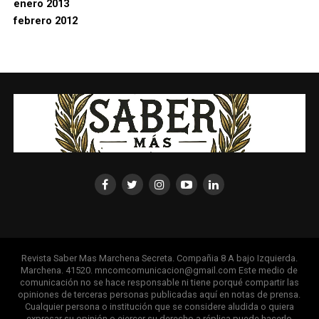
enero 2013
febrero 2012
Revista Saber Mas Marchena Secreta. Compañia 8 A bajo Izquierda.
Marchena. 41520. mncomcomunicacion@gmail.com Este medio de
comunicación no se hace responsable ni tiene porqué compartir las
opiniones de terceras personas publicadas aquí en notas de prensa.
Cualquier persona o institución que se considere aludida o quiera
expresar su opinión o ejercer su derecho a réplica puede hacerlo