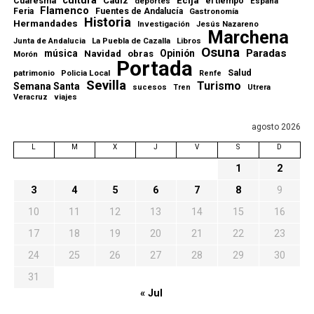
Cuaresma
Cádiz
Ecija
el tiempo
deportes
España
Flamenco
Feria
Fuentes de Andalucía
Gastronomía
Historia
Hermandades
Investigación
Jesús Nazareno
Marchena
La Puebla de Cazalla
Libros
Junta de Andalucia
Osuna
Paradas
música
Navidad
Opinión
obras
Morón
Portada
Salud
patrimonio
Policia Local
Renfe
Sevilla
Turismo
Semana Santa
sucesos
Tren
Utrera
viajes
Veracruz
agosto 2026
L
M
X
J
V
S
D
1
2
3
4
5
6
7
8
9
10
11
12
13
14
15
16
17
18
19
20
21
22
23
24
25
26
27
28
29
30
31
« Jul