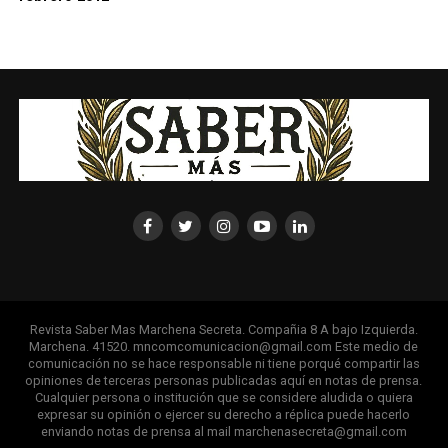
Revista Saber Mas Marchena Secreta. Compañia 8 A bajo Izquierda.
Marchena. 41520. mncomcomunicacion@gmail.com Este medio de
comunicación no se hace responsable ni tiene porqué compartir las
opiniones de terceras personas publicadas aquí en notas de prensa.
Cualquier persona o institución que se considere aludida o quiera
expresar su opinión o ejercer su derecho a réplica puede hacerlo
enviando notas de prensa al mail marchenasecreta@gmail.com