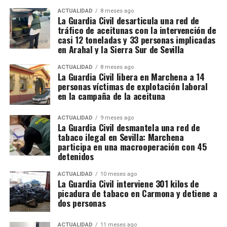
ACTUALIDAD
8 meses ago
La Guardia Civil desarticula una red de
tráfico de aceitunas con la intervención de
casi 12 toneladas y 33 personas implicadas
en Arahal y la Sierra Sur de Sevilla
ACTUALIDAD
8 meses ago
La Guardia Civil libera en Marchena a 14
personas víctimas de explotación laboral
en la campaña de la aceituna
ACTUALIDAD
9 meses ago
La Guardia Civil desmantela una red de
tabaco ilegal en Sevilla: Marchena
participa en una macrooperación con 45
detenidos
ACTUALIDAD
10 meses ago
La Guardia Civil interviene 301 kilos de
picadura de tabaco en Carmona y detiene a
dos personas
ACTUALIDAD
11 meses ago