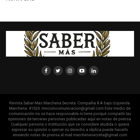
Revista Saber Mas Marchena Secreta. Compañia 8 A bajo Izquierda.
Marchena. 41520. mncomcomunicacion@gmail.com Este medio de
comunicación no se hace responsable ni tiene porqué compartir las
opiniones de terceras personas publicadas aquí en notas de prensa.
Cualquier persona o institución que se considere aludida o quiera
expresar su opinión o ejercer su derecho a réplica puede hacerlo
enviando notas de prensa al mail marchenasecreta@gmail.com