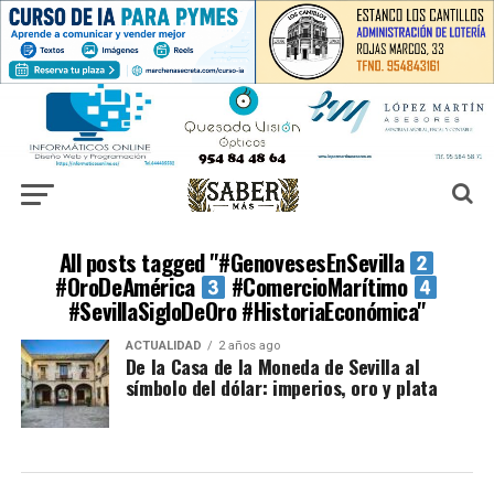
All posts tagged "#GenovesesEnSevilla
#OroDeAmérica
#ComercioMarítimo
#SevillaSigloDeOro #HistoriaEconómica"
ACTUALIDAD
2 años ago
De la Casa de la Moneda de Sevilla al
símbolo del dólar: imperios, oro y plata