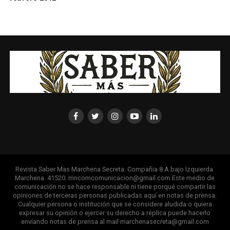
Revista Saber Mas Marchena Secreta. Compañia 8 A bajo Izquierda.
Marchena. 41520. mncomcomunicacion@gmail.com Este medio de
comunicación no se hace responsable ni tiene porqué compartir las
opiniones de terceras personas publicadas aquí en notas de prensa.
Cualquier persona o institución que se considere aludida o quiera
expresar su opinión o ejercer su derecho a réplica puede hacerlo
enviando notas de prensa al mail marchenasecreta@gmail.com