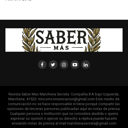
Revista Saber Mas Marchena Secreta. Compañia 8 A bajo Izquierda.
Marchena. 41520. mncomcomunicacion@gmail.com Este medio de
comunicación no se hace responsable ni tiene porqué compartir las
opiniones de terceras personas publicadas aquí en notas de prensa.
Cualquier persona o institución que se considere aludida o quiera
expresar su opinión o ejercer su derecho a réplica puede hacerlo
enviando notas de prensa al mail marchenasecreta@gmail.com