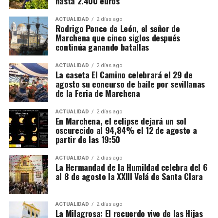
hasta 2.400 euros
intensidad emocional la convirtieron en una
El salario mínimo oficial francés es de 12,02 euros
referencia obligada
para los pintores de su tiempo. Es
brutos por hora. Sin embargo, las ofertas actuales
ACTUALIDAD
2 días ago
aquí donde entra en juego la figura de
Vasco Pereira
.
Rodrigo Ponce de León, el señor de
consultadas por France Travail ofrecen entre 12,31 y
Marchena que cinco siglos después
14,50 euros brutos, dependiendo de la finca y del
continúa ganando batallas
trabajo realizado.
ACTUALIDAD
2 días ago
La caseta El Camino celebrará el 29 de
CCOO calcula unos ingresos de entre 1.900 y 2.337
agosto su concurso de baile por sevillanas
euros netos mensuales, que pueden aproximarse a
de la Feria de Marchena
2.400 euros cuando se realizan horas extraordinarias
o se reciben complementos.
ACTUALIDAD
2 días ago
En Marchena, el eclipse dejará un sol
oscurecido al 94,84% el 12 de agosto a
La jornada ordinaria es de 35 horas semanales. Las
partir de las 19:50
horas adicionales deben pagarse con los siguientes
recargos:
ACTUALIDAD
2 días ago
La Hermandad de la Humildad celebra del 6
al 8 de agosto la XXIII Velá de Santa Clara
De la hora 36 a la 43: un 25% más.
Desde la hora 44: un 50% más.
ACTUALIDAD
2 días ago
La Milagrosa: El recuerdo vivo de las Hijas
El contrato también debe incluir una compensación