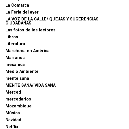
Tras la muerte del emperador Carlos V en 1558, se
La Comarca
celebraron exequias en su honor en diversos
La Feria del ayer
territorios del imperio.
En la Ciudad de México, en
LA VOZ DE LA CALLE/ QUEJAS Y SUGERENCIAS
noviembre de 1559, se interpretó la «Missa pro
CIUDADANAS
defunctis» de Morales durante las ceremonias
Las fotos de los lectores
fúnebres dedicadas al emperador.
Libros
Literatura
Marchena en América
Marranos
Gracias al apoyo de los Ponce de León, Marchena se
mecánica
convirtió en un centro artístico de relevancia. En sus
Medio Ambiente
templos se conservan tesoros del arte renacentista,
mente sana
incluyendo obras de Durero, Ribera, Murillo,
MENTE SANA/ VIDA SANA
Zurbarán y Lucas Jordán.
Merced
mercedarios
Mozambique
Música
Navidad
Netflix