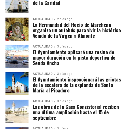
de la Caridad
por vacaciones de al menos el 10% del salario bruto.
Alojamiento, comida y
ACTUALIDAD
2 días ago
La Hermandad del Rocío de Marchena
organiza un autobús para vivir la histórica
transporte
Venida de la Virgen a Almonte
No todas las explotaciones ofrecen las mismas
De Tiziano a Vasco Pereira
ACTUALIDAD
3 días ago
El Ayuntamiento aplicará una resina de
condiciones. Algunas proporcionan alojamiento y
mayor duración en la pista deportiva de
comida gratuitamente, otras solamente vivienda o
Vasco Pereira, un pintor portugués afincado en
Senda Ancha
una comida diaria y también existen contratos sin
Sevilla, fue testigo del impacto que Tiziano tenía en
manutención ni alojamiento.
la corte.
Su
Anunciación
de 1576 es una copia
ACTUALIDAD
3 días ago
El Ayuntamiento inspeccionará las grietas
reinterpretada de la obra del maestro veneciano,
y fue
de la escalera de la explanda de Santa
El trabajador debe comprobar antes de salir:
encargada para la Iglesia de San Juan Bautista de
María al Picadero
Marchena por los Duques de Arcos.
Salario bruto por hora.
ACTUALIDAD
3 días ago
Las obras de la Casa Consistorial reciben
La clave está en
Luis Cristóbal Ponce de León,
Duración mínima del contrato.
una última ampliación hasta el 15 de
Duque de Arcos, quien mantenía una relación
septiembre
Horario y pago de horas extraordinarias.
privilegiada con los Habsburgo.
Su lealtad a
Carlos V
y Felipe II
le aseguró un lugar en el
círculo cercano de
Condiciones del alojamiento.
ACTUALIDAD
3 días ago