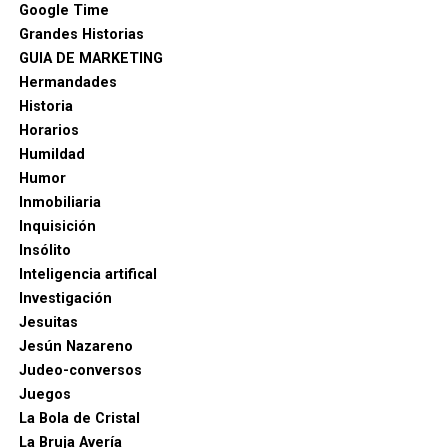
Google Time
Grandes Historias
GUIA DE MARKETING
Hermandades
Historia
Horarios
Humildad
Humor
Inmobiliaria
Inquisición
Insólito
Inteligencia artifical
Investigación
Jesuitas
Jesún Nazareno
Judeo-conversos
Juegos
Aunque Morales falleció en 1553, su «Missa pro
La Bola de Cristal
defunctis» adquirió gran relevancia póstumamente.
La Bruja Avería