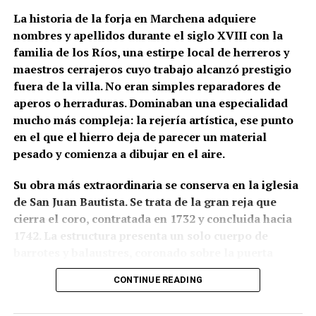
presentarse como definitiva mientras no exista una
La historia de la forja en Marchena adquiere
comprobación arqueológica del paramento.
nombres y apellidos durante el siglo XVIII con la
familia de los Ríos, una estirpe local de herreros y
La formulación histórica más rigurosa sería, por
maestros cerrajeros cuyo trabajo alcanzó prestigio
tanto, que Hernán Ruiz II inspeccionó la torre de San
fuera de la villa. No eran simples reparadores de
Juan en 1567 y pudo intervenir en el proyecto de su
aperos o herraduras. Dominaban una especialidad
transformación, mientras que Diego de Velasco
mucho más compleja: la rejería artística, ese punto
aparece relacionado con la ejecución o culminación
en el que el hierro deja de parecer un material
del chapitel y del campanario durante las últimas
pesado y comienza a dibujar en el aire.
décadas del siglo XVI.
Su obra más extraordinaria se conserva en la iglesia
La torre que hoy vemos no pertenece a un único
de San Juan Bautista. Se trata de la gran reja que
momento ni a un solo autor. Es una arquitectura
cierra el coro, contratada en 1732 y concluida hacia
construida por capas: una base de origen medieval,
1742. La estructura presenta un solo cuerpo de
una gran reforma renacentista y posteriores
barrotes y balaustres, coronado sobre la puerta
reparaciones que fueron configurando una de las
central por un gran remate ornamental. En lo alto
siluetas más reconocibles del patrimonio
CONTINUE READING
aparece una corona real flanqueada por ángeles con
monumental de Marchena.
palmas; a ambos lados se levantan pequeñas