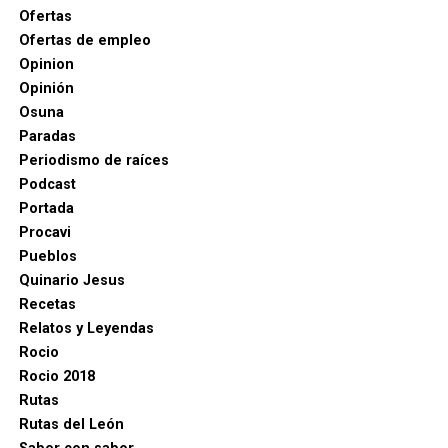
Ofertas
Ofertas de empleo
Opinion
Opinión
Osuna
Paradas
Periodismo de raíces
Podcast
Portada
Procavi
Pueblos
Quinario Jesus
Recetas
Relatos y Leyendas
Torrigiano y el Duque de Arcos
Rocio
Rocio 2018
Rutas
Rutas del León