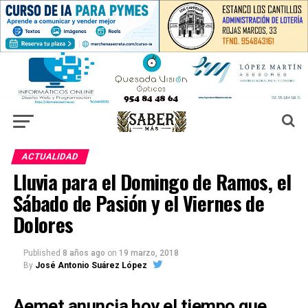
ACTUALIDAD
Lluvia para el Domingo de Ramos, el
Sábado de Pasión y el Viernes de
Dolores
Published
8 años ago
on
19 marzo, 2018
By
José Antonio Suárez López
Aemet anuncia hoy el tiempo que