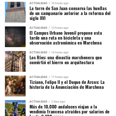
ACTUALIDAD
10 horas ago
han pasado de padres a hijos y se mantienen desde
La torre de San Juan conserva las huellas
hace décadas.
de un campanario anterior a la reforma del
siglo XVI
Cuándo comienza la vendimia
ACTUALIDAD
13 horas ago
El Campus Urbano Juvenil propone esta
Las primeras incorporaciones están previstas desde
tarde una ruta en bicicleta y una
mediados de agosto en las zonas francesas donde la
observación astronómica en Marchena
uva madura antes. La campaña se extenderá durante
ACTUALIDAD
16 horas ago
septiembre en regiones como Borgoña, Champaña,
Los Ríos: una dinastía marchenera que
Beaujolais y Burdeos.
convirtió el hierro en arquitectura
Los contratos suelen durar entre diez días y tres
semanas. Algunos trabajadores enlazan varias
ACTUALIDAD
17 horas ago
Felipe II, consciente del talento de Tiziano, le confió
Tiziano, Felipe II y el Duque de Arcos: La
explotaciones y permanecen en Francia durante más
historia de la Anunciación de Marchena
la realización de sus
Poesías
,
una serie de cuadros
de un mes. La fecha exacta depende de la
mitológicos que desbordaban
sensualidad y
maduración de la uva y de las temperaturas.
sofisticación.
Pero si hay una obra que impactó
ACTUALIDAD
2 días ago
profundamente al monarca, fue
La Anunciación
de
Más de 10.000 andaluces viajan a la
Cuánto se cobra
vendimia francesa atraídos por salarios de
Tiziano. Su dramatismo, la iluminación etérea y la