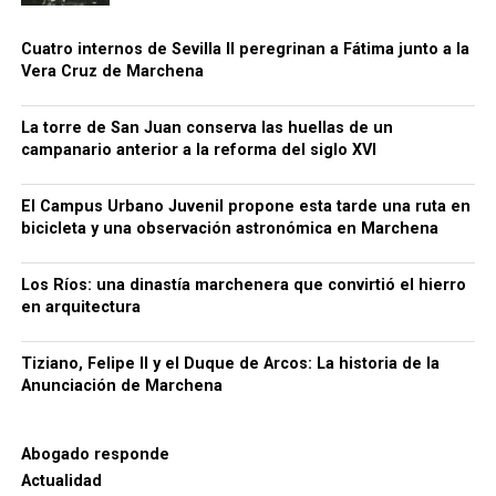
horas extras y cuadrillas que regresan a las mismas
fincas cada año.
Cuatro internos de Sevilla II peregrinan a Fátima junto a la
Vera Cruz de Marchena
CCOO sostiene que estos desplazamientos
demuestran que no faltan trabajadores para el
campo, sino empleos con condiciones
La torre de San Juan conserva las huellas de un
campanario anterior a la reforma del siglo XVI
suficientemente atractivas. El sindicato reclama al
empresariado andaluz que tome como referencia el
El Campus Urbano Juvenil propone esta tarde una ruta en
modelo laboral francés.
bicicleta y una observación astronómica en Marchena
Luis Cristóbal no solo era un noble con influencia
Los Ríos: una dinastía marchenera que convirtió el hierro
política, sino también un gran mecenas.
Su
en arquitectura
admiración por la corte de Felipe II lo llevó a
querer
replicar en Marchena el esplendor artístico de
Tiziano, Felipe II y el Duque de Arcos: La historia de la
Madrid y Sevilla
. En su afán por coleccionar arte de
Anunciación de Marchena
primer nivel,
adquirió la
Anunciación
de Vasco
Pereira,
consciente de su valor simbólico:
poseer una
copia de una obra inspirada en Tiziano era tener un
Abogado responde
fragmento del mundo de Felipe II
.
Actualidad