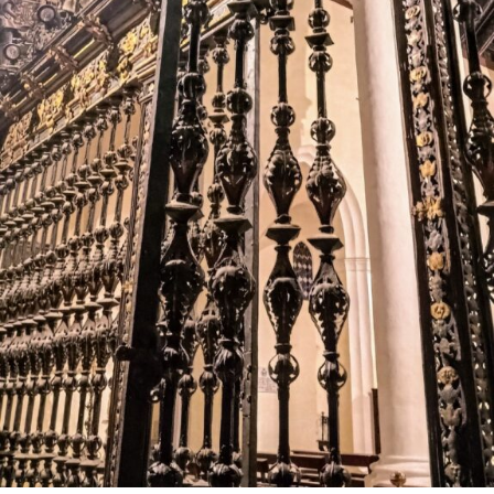
El resultado fue una torre en la que conviven la
tradición constructiva mudéjar y el lenguaje
renacentista. El cuerpo de campanas presenta
grandes arcos de medio punto, mientras que el friso
y el chapitel incorporan azulejería, uno de los
elementos más característicos de la arquitectura
religiosa marchenera. El Plan Especial de Protección
del Conjunto Histórico de Marchena describe
precisamente la torre como una construcción
rematada por chapitel y decorada con azulejos tanto
en el friso como en su coronación.
La lectura de los muros permite plantear que el
actual campanario se levantó sobre una torre
anterior, probablemente medieval. Los dos arcos
aparentemente tapiados visibles bajo el friso
cerámico podrían ser una de las huellas de aquella
fase primitiva, aunque esta hipótesis no debe