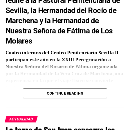
reúne a la Pastoral Penitenciaria de
Sevilla, la Hermandad del Rocío de
Marchena y la Hermandad de
Nuestra Señora de Fátima de Los
Molares
Cuatro internos del Centro Penitenciario Sevilla II
participan este año en la XXIII Peregrinación a
Nuestra Señora del Rosario de Fátima organizada
por la Hermandad de la Vera Cruz de Marchena, una
experiencia en la que el viaje físico se convierte
también en un camino de convivencia, oración y
reflexión personal.
CONTINUE READING
Según ha comunicado la propia corporación
marchenera, la participación ha sido posible gracias
ACTUALIDAD
a la colaboración de la Pastoral Penitenciaria de la
La torre de San Juan conserva las
Archidiócesis de Sevilla, a la que se han sumado la