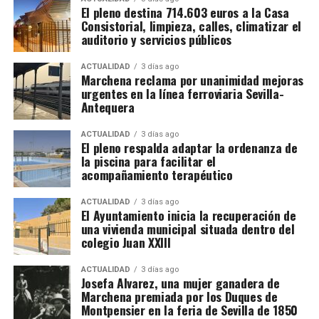
El pleno destina 714.603 euros a la Casa
la monarquía
, y fue precisamente esta conexión la que
Comidas incluidas.
Consistorial, limpieza, calles, climatizar el
propició la llegada de la copia de Pereira al Palacio
auditorio y servicios públicos
Transporte hasta las parcelas.
Ducal de Marchena.
ACTUALIDAD
3 días ago
Alta en la Seguridad Social agraria francesa.
Marchena reclama por unanimidad mejoras
Luis Cristóbal Ponce de León, II Duque de Arcos, fue
urgentes en la línea ferroviaria Sevilla-
un noble humanista y culto, prototipo del hombre
Los sindicatos advierten de que nadie debe cobrar al
Antequera
renacentista, que protegió y se rodeó de artistas
trabajador por conseguirle una oferta. Recomiendan
como el músico Cristóbal de Morales o el orfebre
viajar con el contrato acordado directamente con la
ACTUALIDAD
3 días ago
El pleno respalda adaptar la ordenanza de
Juan Ruiz.
explotación y desconfiar de anuncios difundidos por
la piscina para facilitar el
redes sociales que soliciten pagos anticipados.
acompañamiento terapéutico
Por qué prefieren Francia
ACTUALIDAD
3 días ago
El Ayuntamiento inicia la recuperación de
una vivienda municipal situada dentro del
La principal razón es económica. Los jornaleros
colegio Juan XXIII
pueden concentrar en pocas semanas unos ingresos
superiores a los obtenidos en campañas
ACTUALIDAD
3 días ago
Josefa Alvarez, una mujer ganadera de
equivalentes en Andalucía. También encuentran
Marchena premiada por los Duques de
mayor control de las jornadas, pago regulado de las
Montpensier en la feria de Sevilla de 1850