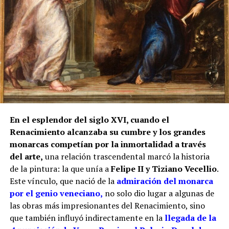
Sin embargo, otro documento de 1780, estudiado por
Manuel Clavijo Andújar, aporta un matiz
fundamental. Al presentarse para realizar dos rejas
en la iglesia de San Miguel de Morón de la Frontera,
Juan de los Ríos Vallejo incluyó entre sus méritos
profesionales la reja del coro de San Juan de
Marchena, afirmando que en ella había contado con
la ayuda de su padre. También se atribuía una reja
para la capilla mayor de la misma iglesia
marchenera y otra obra destinada al sagrario de la
En el esplendor del siglo XVI, cuando el
Casa Grande de San Francisco de Sevilla.
Renacimiento alcanzaba su cumbre y los grandes
monarcas competían por la inmortalidad a través
Por tanto, más que buscar una sola mano, resulta
del arte,
una relación trascendental marcó la historia
más correcto hablar del taller de los Ríos. Cristóbal
de la pintura: la que unía a
Felipe II y Tiziano Vecellio
.
habría transmitido el oficio a sus hijos, mientras
Este vínculo, que nació de la
admiración del monarca
Juan fue adquiriendo progresivamente mayor
por el genio veneciano,
no solo dio lugar a algunas de
responsabilidad artística. La reja del coro pudo ser
las obras más impresionantes del Renacimiento, sino
una obra de juventud realizada bajo la dirección o
que también influyó indirectamente en la
llegada de la
con la colaboración paterna. Los documentos