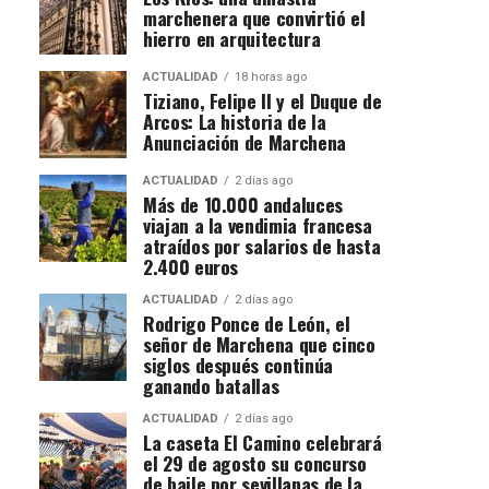
marchenera que convirtió el
hierro en arquitectura
ACTUALIDAD
18 horas ago
Tiziano, Felipe II y el Duque de
Arcos: La historia de la
Anunciación de Marchena
ACTUALIDAD
2 días ago
Más de 10.000 andaluces
viajan a la vendimia francesa
atraídos por salarios de hasta
2.400 euros
ACTUALIDAD
2 días ago
Rodrigo Ponce de León, el
señor de Marchena que cinco
siglos después continúa
ganando batallas
ACTUALIDAD
2 días ago
La caseta El Camino celebrará
el 29 de agosto su concurso
de baile por sevillanas de la