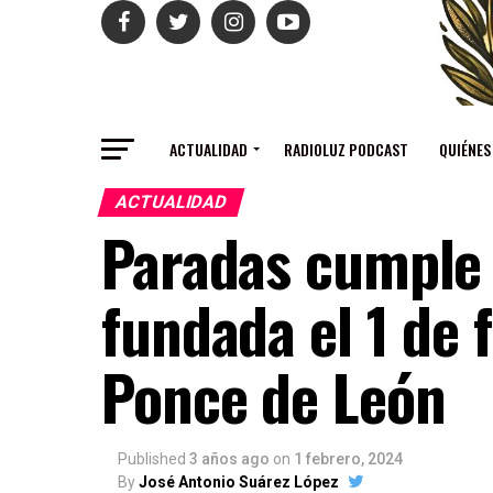
ACTUALIDAD
RADIOLUZ PODCAST
QUIÉNES
ACTUALIDAD
Paradas cumple 
fundada el 1 de 
Ponce de León
Published
3 años ago
on
1 febrero, 2024
By
José Antonio Suárez López