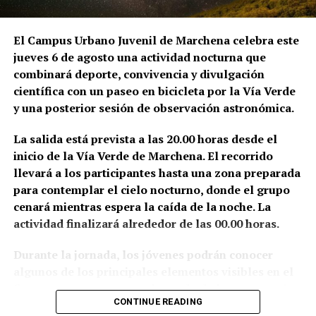
duró tres días y fue remunerado con 54 reales. La
anotación se conserva en el Libro de Cuentas de
Fábrica de la parroquia de San Juan.
El Campus Urbano Juvenil de Marchena celebra este
jueves 6 de agosto una actividad nocturna que
Sin embargo, el historiador del arte Alfredo J.
combinará deporte, convivencia y divulgación
Morales advierte de que la brevedad del documento
científica con un paseo en bicicleta por la Vía Verde
impide conocer el alcance exacto de aquella
y una posterior sesión de observación astronómica.
intervención. La expresión utilizada en las cuentas
—«visitar la torre de San Juan e San Miguel»— podría
La salida está prevista a las 20.00 horas desde el
referirse tanto a la preparación de una obra como a
inicio de la Vía Verde de Marchena. El recorrido
una simple inspección sobre el estado de
llevará a los participantes hasta una zona preparada
conservación de los campanarios. Morales señala,
para contemplar el cielo nocturno, donde el grupo
además, que no localizó otras referencias
cenará mientras espera la caída de la noche. La
posteriores que permitieran relacionar directamente
actividad finalizará alrededor de las 00.00 horas.
a Hernán Ruiz con la ejecución material de la torre
Durante la jornada, los jóvenes podrán conocer
de San Juan.
algunos de los principales elementos visibles en el
La situación es diferente en Santa María de la Mota,
firmamento y acercarse al mundo de la astronomía
CONTINUE READING
donde sí existe una abundante documentación sobre
de la mano de Manuel Ramón Ternero, que