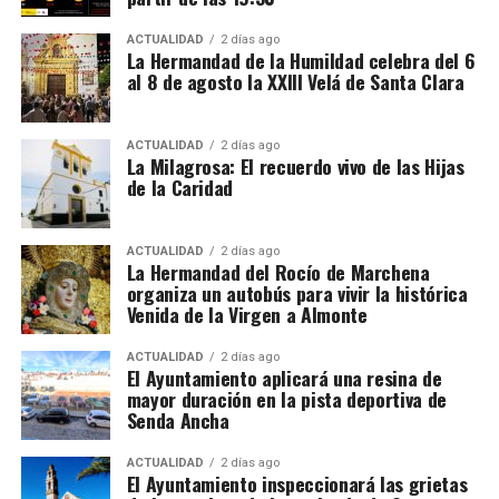
horas adicionales deben pagarse con los siguientes
recargos:
ACTUALIDAD
2 días ago
La Hermandad de la Humildad celebra del 6
al 8 de agosto la XXIII Velá de Santa Clara
De la hora 36 a la 43: un 25% más.
Desde la hora 44: un 50% más.
ACTUALIDAD
2 días ago
La Milagrosa: El recuerdo vivo de las Hijas
El contrato también debe incluir una compensación
de la Caridad
por vacaciones de al menos el 10% del salario bruto.
Alojamiento, comida y
ACTUALIDAD
2 días ago
La Hermandad del Rocío de Marchena
organiza un autobús para vivir la histórica
transporte
Venida de la Virgen a Almonte
No todas las explotaciones ofrecen las mismas
De Tiziano a Vasco Pereira
ACTUALIDAD
2 días ago
El Ayuntamiento aplicará una resina de
condiciones. Algunas proporcionan alojamiento y
mayor duración en la pista deportiva de
comida gratuitamente, otras solamente vivienda o
Vasco Pereira, un pintor portugués afincado en
Senda Ancha
una comida diaria y también existen contratos sin
Sevilla, fue testigo del impacto que Tiziano tenía en
manutención ni alojamiento.
la corte.
Su
Anunciación
de 1576 es una copia
ACTUALIDAD
2 días ago
El Ayuntamiento inspeccionará las grietas
reinterpretada de la obra del maestro veneciano,
y fue