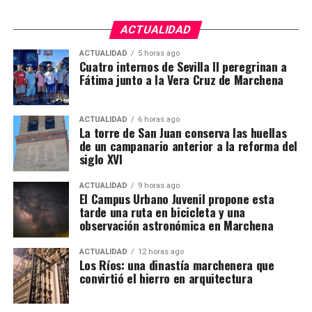
Sevilla, la zona malagueña de Teba y varios
municipios de Almería.
ACTUALIDAD
ACTUALIDAD
5 horas ago
La mayoría no viaja a buscar trabajo sobre el
Cuatro internos de Sevilla II peregrinan a
terreno. Aproximadamente el 90% repite campaña y
Fátima junto a la Vera Cruz de Marchena
se desplaza en cuadrillas contratadas previamente
por explotaciones que ya conocen. Muchos puestos
ACTUALIDAD
6 horas ago
han pasado de padres a hijos y se mantienen desde
La torre de San Juan conserva las huellas
hace décadas.
de un campanario anterior a la reforma del
siglo XVI
Cuándo comienza la vendimia
ACTUALIDAD
9 horas ago
El Campus Urbano Juvenil propone esta
Las primeras incorporaciones están previstas desde
tarde una ruta en bicicleta y una
mediados de agosto en las zonas francesas donde la
observación astronómica en Marchena
uva madura antes. La campaña se extenderá durante
ACTUALIDAD
12 horas ago
septiembre en regiones como Borgoña, Champaña,
Los Ríos: una dinastía marchenera que
Beaujolais y Burdeos.
convirtió el hierro en arquitectura
Los contratos suelen durar entre diez días y tres