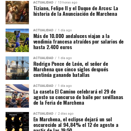
semanas. Algunos trabajadores enlazan varias
ACTUALIDAD
13 horas ago
Felipe II, consciente del talento de Tiziano, le confió
Tiziano, Felipe II y el Duque de Arcos: La
explotaciones y permanecen en Francia durante más
historia de la Anunciación de Marchena
la realización de sus
Poesías
,
una serie de cuadros
de un mes. La fecha exacta depende de la
mitológicos que desbordaban
sensualidad y
maduración de la uva y de las temperaturas.
sofisticación.
Pero si hay una obra que impactó
ACTUALIDAD
1 día ago
profundamente al monarca, fue
La Anunciación
de
Más de 10.000 andaluces viajan a la
Cuánto se cobra
vendimia francesa atraídos por salarios de
Tiziano. Su dramatismo, la iluminación etérea y la
hasta 2.400 euros
intensidad emocional la convirtieron en una
El salario mínimo oficial francés es de 12,02 euros
referencia obligada
para los pintores de su tiempo. Es
brutos por hora. Sin embargo, las ofertas actuales
ACTUALIDAD
1 día ago
aquí donde entra en juego la figura de
Vasco Pereira
.
Rodrigo Ponce de León, el señor de
consultadas por France Travail ofrecen entre 12,31 y
Marchena que cinco siglos después
14,50 euros brutos, dependiendo de la finca y del
continúa ganando batallas
trabajo realizado.
ACTUALIDAD
1 día ago
La caseta El Camino celebrará el 29 de
CCOO calcula unos ingresos de entre 1.900 y 2.337
agosto su concurso de baile por sevillanas
euros netos mensuales, que pueden aproximarse a
de la Feria de Marchena
2.400 euros cuando se realizan horas extraordinarias
o se reciben complementos.
ACTUALIDAD
2 días ago
En Marchena, el eclipse dejará un sol
oscurecido al 94,84% el 12 de agosto a
La jornada ordinaria es de 35 horas semanales. Las
partir de las 19:50