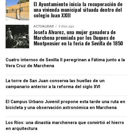
El Ayuntamiento inicia la recuperación de
una vivienda municipal situada dentro del
La principal razón es económica. Los jornaleros
colegio Juan XXIII
pueden concentrar en pocas semanas unos ingresos
superiores a los obtenidos en campañas
ACTUALIDAD
3 días ago
Josefa Alvarez, una mujer ganadera de
equivalentes en Andalucía. También encuentran
Marchena premiada por los Duques de
mayor control de las jornadas, pago regulado de las
Montpensier en la feria de Sevilla de 1850
horas extras y cuadrillas que regresan a las mismas
fincas cada año.
Cuatro internos de Sevilla II peregrinan a Fátima junto a la
Vera Cruz de Marchena
CCOO sostiene que estos desplazamientos
demuestran que no faltan trabajadores para el
campo, sino empleos con condiciones
La torre de San Juan conserva las huellas de un
campanario anterior a la reforma del siglo XVI
suficientemente atractivas. El sindicato reclama al
empresariado andaluz que tome como referencia el
El Campus Urbano Juvenil propone esta tarde una ruta en
modelo laboral francés.
bicicleta y una observación astronómica en Marchena
Luis Cristóbal no solo era un noble con influencia
Los Ríos: una dinastía marchenera que convirtió el hierro
política, sino también un gran mecenas.
Su
en arquitectura