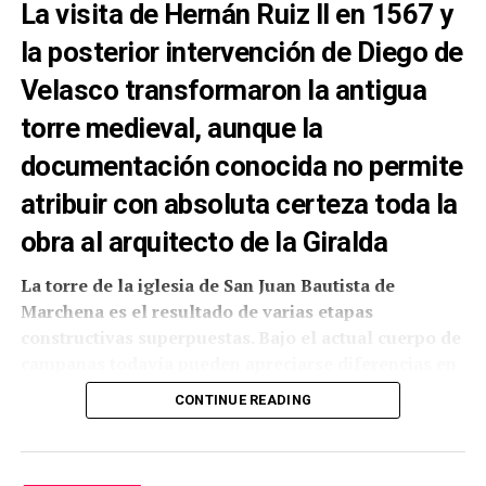
La visita de Hernán Ruiz II en 1567 y
la posterior intervención de Diego de
Velasco transformaron la antigua
torre medieval, aunque la
documentación conocida no permite
atribuir con absoluta certeza toda la
obra al arquitecto de la Giralda
La torre de la iglesia de San Juan Bautista de
Marchena es el resultado de varias etapas
constructivas superpuestas. Bajo el actual cuerpo de
La presencia de internos de Sevilla II en Fátima no
campanas todavía pueden apreciarse diferencias en
constituye un hecho aislado. En agosto de 2025, la
el aparejo del ladrillo y las siluetas de dos grandes
Archidiócesis de Sevilla informó de otra
CONTINUE READING
arcos cegados que podrían corresponder a una fase
peregrinación realizada por personas privadas de
anterior del edificio. La interpretación resulta
libertad de este mismo centro, una experiencia de
verosímil, pero necesitaría un estudio arqueológico
cuatro días que los participantes describieron como