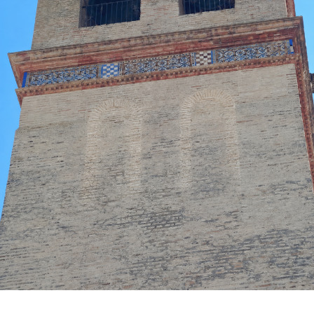
públicamente el pasado 13 de mayo en la capilla de
la Vera Cruz, coincidiendo con la festividad de
Nuestra Señora del Rosario de Fátima. Aquel acto
estuvo acompañado por el rezo del rosario por las
calles de la feligresía de San Juan, mostrando la
estrecha vinculación que la corporación mantiene
con esta advocación mariana.