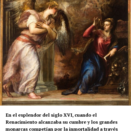
Cristóbal de los Ríos, herrero de Marchena, y señala
que los últimos pagos fueron entregados a José y
Juan de los Ríos, hijos y herederos del maestro. El
dorado y la policromía se ejecutaron
posteriormente, entre 1755 y 1757, por el pintor
Francisco Palomino.
Sin embargo, otro documento de 1780, estudiado por
Manuel Clavijo Andújar, aporta un matiz
fundamental. Al presentarse para realizar dos rejas
en la iglesia de San Miguel de Morón de la Frontera,
Juan de los Ríos Vallejo incluyó entre sus méritos
profesionales la reja del coro de San Juan de
Marchena, afirmando que en ella había contado con
la ayuda de su padre. También se atribuía una reja
para la capilla mayor de la misma iglesia
marchenera y otra obra destinada al sagrario de la
En el esplendor del siglo XVI, cuando el
Casa Grande de San Francisco de Sevilla.
Renacimiento alcanzaba su cumbre y los grandes
monarcas competían por la inmortalidad a través