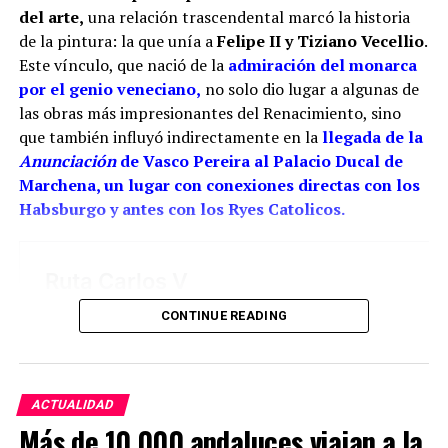
Por tanto, más que buscar una sola mano, resulta
del arte,
una relación trascendental marcó la historia
más correcto hablar del taller de los Ríos. Cristóbal
de la pintura: la que unía a
Felipe II y Tiziano Vecellio
.
habría transmitido el oficio a sus hijos, mientras
Este vínculo, que nació de la
admiración del monarca
Juan fue adquiriendo progresivamente mayor
por el genio veneciano,
no solo dio lugar a algunas de
responsabilidad artística. La reja del coro pudo ser
las obras más impresionantes del Renacimiento, sino
una obra de juventud realizada bajo la dirección o
que también influyó indirectamente en la
llegada de la
con la colaboración paterna. Los documentos
Anunciación
de Vasco Pereira al Palacio Ducal de
conservan las dos perspectivas: las cuentas
Marchena, un lugar con conexiones directas con los
parroquiales relacionan el encargo con Cristóbal y
Habsburgo y antes con los Ryes Catolicos.
los pagos finales con sus herederos; el expediente
profesional de Juan reivindica su intervención
directa.
La reja de San Juan demuestra hasta dónde llegó
CONTINUE READING
aquella familia. Su decoración calada, los
balaustres, las guirnaldas, las figuras humanas y las
aplicaciones metálicas convierten el conjunto coral
en una especie de joyero monumental. El hierro
ACTUALIDAD
parece perder su peso: se curva, se ramifica y
Más de 10.000 andaluces viajan a la