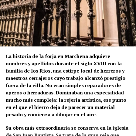
La lectura de los muros permite plantear que el
actual campanario se levantó sobre una torre
anterior, probablemente medieval. Los dos arcos
aparentemente tapiados visibles bajo el friso
cerámico podrían ser una de las huellas de aquella
fase primitiva, aunque esta hipótesis no debe
presentarse como definitiva mientras no exista una
La historia de la forja en Marchena adquiere
comprobación arqueológica del paramento.
nombres y apellidos durante el siglo XVIII con la
familia de los Ríos, una estirpe local de herreros y
La formulación histórica más rigurosa sería, por
maestros cerrajeros cuyo trabajo alcanzó prestigio
tanto, que Hernán Ruiz II inspeccionó la torre de San
fuera de la villa. No eran simples reparadores de
Juan en 1567 y pudo intervenir en el proyecto de su
aperos o herraduras. Dominaban una especialidad
transformación, mientras que Diego de Velasco
mucho más compleja: la rejería artística, ese punto
aparece relacionado con la ejecución o culminación
en el que el hierro deja de parecer un material
del chapitel y del campanario durante las últimas
pesado y comienza a dibujar en el aire.
décadas del siglo XVI.
Su obra más extraordinaria se conserva en la iglesia
La torre que hoy vemos no pertenece a un único
de San Juan Bautista. Se trata de la gran reja que