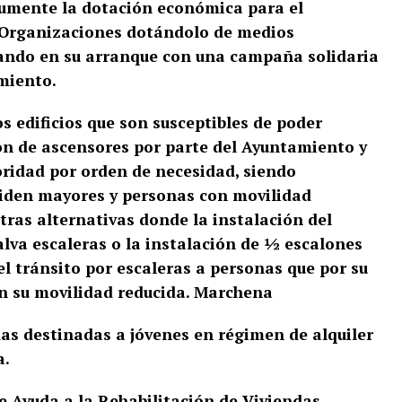
 aumente la dotación económica para el
s Organizaciones dotándolo de medios
dando en su arranque con una campaña
solidaria
miento.
os edificios que son susceptibles de
poder
ión de ascensores por parte del
Ayuntamiento y
oridad por orden de
necesidad, siendo
esiden mayores y personas
con movilidad
tras alternativas donde la
instalación del
alva escaleras o la instalación
de ½ escalones
 el tránsito por escaleras a
personas que por su
n su movilidad reducida.
Marchena
das destinadas a jóvenes en régimen de
alquiler
a.
 Ayuda a la Rehabilitación de Viviendas.