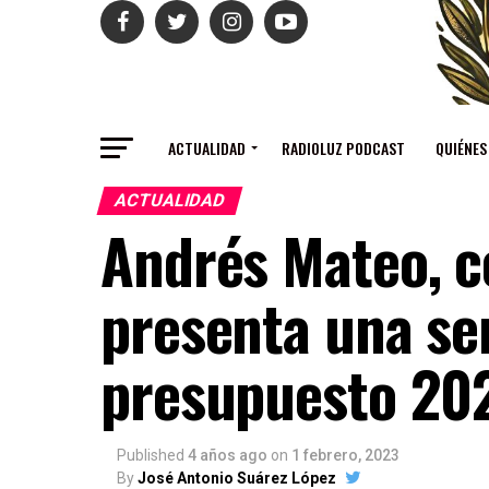
ACTUALIDAD
RADIOLUZ PODCAST
QUIÉNES
ACTUALIDAD
Andrés Mateo, c
presenta una ser
presupuesto 20
Published
4 años ago
on
1 febrero, 2023
By
José Antonio Suárez López