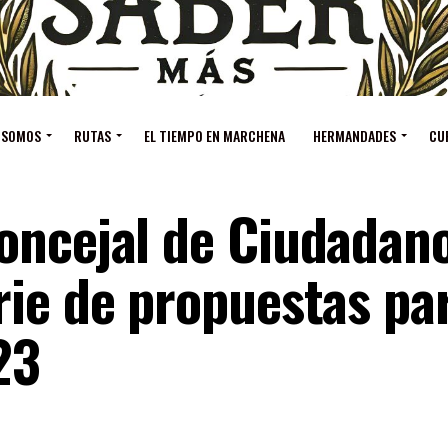
 SOMOS
RUTAS
EL TIEMPO EN MARCHENA
HERMANDADES
CU
oncejal de Ciudadan
ie de propuestas par
23