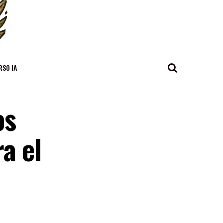
RSO IA
os
a el