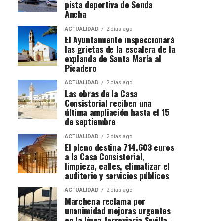
pista deportiva de Senda
Ancha
ACTUALIDAD
2 días ago
El Ayuntamiento inspeccionará
las grietas de la escalera de la
explanda de Santa María al
Picadero
ACTUALIDAD
2 días ago
Las obras de la Casa
Consistorial reciben una
última ampliación hasta el 15
de septiembre
ACTUALIDAD
2 días ago
El pleno destina 714.603 euros
a la Casa Consistorial,
limpieza, calles, climatizar el
auditorio y servicios públicos
ACTUALIDAD
2 días ago
Marchena reclama por
unanimidad mejoras urgentes
en la línea ferroviaria Sevilla-