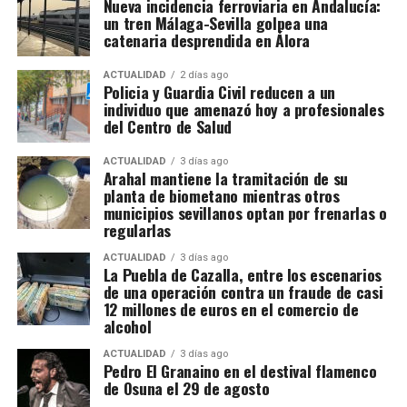
Nueva incidencia ferroviaria en Andalucía:
se ha saldado por el momento con 13 personas
construir en una rinconada formada por la «muralla
un tren Málaga-Sevilla golpea una
detenidas y otras cuatro investigadas. Hacienda
redonda» de la Plaza de los Hortelanos. Antonio
catenaria desprendida en Álora
calcula provisionalmente en 11,9 millones de euros
García Pargañeda recibió cuatro varas en los
las cuotas de IVA presuntamente defraudadas
Arquillos de la Rosa con obligación de edificar en
ACTUALIDAD
2 días ago
Policia y Guardia Civil reducen a un
durante los ejercicios fiscales comprendidos entre
quince días. Pedro del Campillo solicitó intervenir
individuo que amenazó hoy a profesionales
2018 y 2025. La cifra, advierten los investigadores,
sobre un «terraplén intermedio entre las murallas».
del Centro de Salud
todavía podría aumentar a medida que se estudie la
documentación intervenida.
ACTUALIDAD
3 días ago
Arahal mantiene la tramitación de su
planta de biometano mientras otros
Registros en La Puebla de Cazalla
municipios sevillanos optan por frenarlas o
regularlas
La conexión con La Puebla no es meramente
territorial. La fase operativa se desarrolló el pasado
ACTUALIDAD
3 días ago
La Puebla de Cazalla, entre los escenarios
14 de julio de 2026 y comprendió nueve entradas y
de una operación contra un fraude de casi
registros en sociedades mercantiles situadas en La
12 millones de euros en el comercio de
alcohol
Puebla de Cazalla, Valencia, Badajoz y Córdoba,
además del registro de un domicilio particular en La
ACTUALIDAD
3 días ago
Puebla de Cazalla. La información oficial no precisa,
Pedro El Granaino en el destival flamenco
de Osuna el 29 de agosto
al menos por ahora, cuántas de las nueve empresas