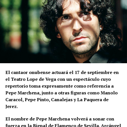
de San Juan, mientras que la Alcazaba ocupaba la
zona elevada de La Mota.
Las excavaciones realizadas en el sector nororiental
de la Alcazaba son especialmente relevantes para
comprender la relación entre muralla y topografía.
Bellido señala que los constructores aprovecharon
expresamente el desnivel del cerro de La Mota.
En la
parte superior levantaron la muralla y, en una
posición inferior, una
estructura ataludada que
El cantaor onubense actuará el 17 de septiembre en
inicialmente servía como refuerzo o contrafuerte y
el Teatro Lope de Vega con un espectáculo cuyo
que posteriormente adquirió función de antemuro o
repertorio toma expresamente como referencia a
barbacana.
Entre ambas estructuras se fueron
Pepe Marchena, junto a otras figuras como Manolo
colocando rellenos de tierra separados por
Caracol, Pepe Pinto, Canalejas y La Paquera de
tongadas de cal hasta conformar la liza,
Jerez.
documentada a una cota de 133,48 metros sobre el
nivel del mar.
El nombre de Pepe Marchena volverá a sonar con
fuerza en la Bienal de Flamenco de Sevilla. Arcángel