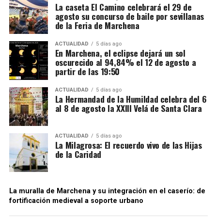
La caseta El Camino celebrará el 29 de
investigación denomina “introductoras” y circulaban
agosto su concurso de baile por sevillanas
en determinadas fases bajo un régimen suspensivo
de la Feria de Marchena
de IVA e impuestos especiales. Después se sucedían
Mientras unos sectores eran demolidos por
transmisiones de la mercancía entre diferentes
considerarse obstáculos para el desarrollo urbano,
ACTUALIDAD
5 días ago
En Marchena, el eclipse dejará un sol
sociedades instrumentales dentro de los depósitos
otros quedaban incorporados a las nuevas
oscurecido al 94,84% el 12 de agosto a
fiscales.
construcciones.
partir de las 19:50
El supuesto fraude se produciría cuando intervenían
Precisamente esa incorporación parece haber
ACTUALIDAD
5 días ago
sociedades que no ingresaban las cuotas de IVA
La Hermandad de la Humildad celebra del 6
contribuido a la conservación de algunos tramos.
al 8 de agosto la XXIII Velá de Santa Clara
correspondientes antes de que el producto llegase
Bellido considera que buena parte del recinto ha
finalmente a las empresas distribuidoras. Al reducir
sobrevivido porque quedó integrado en el
artificialmente la carga fiscal, estas últimas podían
urbanismo posterior.
ACTUALIDAD
5 días ago
La Milagrosa: El recuerdo vivo de las Hijas
colocar las bebidas en el mercado a precios
de la Caridad
notablemente inferiores a los de competidores que
sí cumplían con sus obligaciones tributarias. La
Agencia Tributaria considera que este
procedimiento generaba también una situación de
La muralla de Marchena y su integración en el caserío: de
fortificación medieval a soporte urbano
competencia desleal dentro del sector.