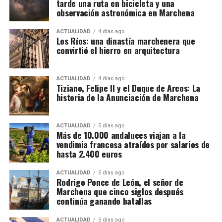
tarde una ruta en bicicleta y una
del mismo nombre en 1650 por orden del virrey de
entramado estaría compuesto por más de treinta
observación astronómica en Marchena
Napoles.
sociedades, cada una con una función determinada,
además de una estructura empresarial paralela que
ACTUALIDAD
4 días ago
Los Ríos: una dinastía marchenera que
habría servido para canalizar fondos procedentes de
convirtió el hierro en arquitectura
la actividad presuntamente delictiva.
La dimensión del trabajo policial y tributario queda
ACTUALIDAD
4 días ago
Tiziano, Felipe II y el Duque de Arcos: La
reflejada en otro dato: los investigadores analizaron
historia de la Anunciación de Marchena
movimientos relacionados con 173 cuentas
bancarias. A partir de esa documentación detectaron
importantes volúmenes de alcohol procedentes de
ACTUALIDAD
5 días ago
Más de 10.000 andaluces viajan a la
depósitos fiscales de otros países de la Unión
vendimia francesa atraídos por salarios de
Europea, principalmente Países Bajos y Portugal,
hasta 2.400 euros
destinados posteriormente a depósitos fiscales
españoles.
ACTUALIDAD
5 días ago
Rodrigo Ponce de León, el señor de
Marchena que cinco siglos después
El mecanismo investigado aprovechaba el régimen
continúa ganando batallas
fiscal aplicable a este tipo de mercancías. Las
bebidas eran introducidas mediante empresas que la
ACTUALIDAD
5 días ago