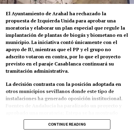
alertando de repetidos episodios de amenazas,
siglo XIX.
José Alcaide Villalobos documenta para
comportamientos agresivos y situaciones
1817 un
aumento de solicitudes de permisos para
El Ayuntamiento de Arahal ha rechazado la
conflictivas en el centro de salud, algunos
construir en los «arquillos del Arco de la Rosa».
Ese
propuesta de Izquierda Unida para aprobar una
relacionados, según estos testimonios, con personas
mismo año Rafael Gómez, alguacil ordinario y
moratoria y elaborar un plan especial que regule la
que llegan bajo los efectos de drogas.
portero del Ayuntamiento, ocupaba el
torreón de la
implantación de plantas de biogás y biometano en el
Puerta Real o de Osuna porque no podía costear el
municipio. La iniciativa contó únicamente con el
La preocupación por las agresiones a sanitarios no
alquiler de una vivienda.
apoyo de IU, mientras que el PP y el grupo no
es nueva. El Área de Gestión Sanitaria de Osuna puso
adscrito votaron en contra, por lo que el proyecto
en marcha este mismo año formación específica con
previsto en el paraje Casablanca continuará su
la Guardia Civil para prevenir y afrontar este tipo de
tramitación administrativa.
situaciones, una iniciativa que debía extenderse,
entre otros lugares, a los profesionales del centro
La decisión contrasta con la posición adoptada en
de salud de Marchena.
otros municipios sevillanos donde este tipo de
instalaciones ha generado oposición institucional.
El problema tiene además una dimensión andaluza.
Fuentes de Andalucía ha paralizado un proyecto y
La Junta anunció en junio la preparación de una ley
aprobado una moratoria; Estepa se ha mostrado
específica contra las agresiones a profesionales
contraria a dos iniciativas; Écija está modificando su
sanitarios, que incluirá amenazas, coacciones,
CONTINUE READING
planeamiento para limitar estas plantas cerca de los
insultos y agresiones físicas, ante el incremento de