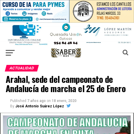
ACTUALIDAD
Arahal, sede del campeonato de
Andalucía de marcha el 25 de Enero
Published
7 años ago
on
18 enero, 2020
By
José Antonio Suárez López