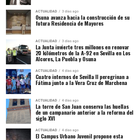
registradas se encontraban concretamente en el
municipio sevillano, por lo que no sería correcto
ACTUALIDAD
3 días ago
El siglo XIX transforma
Osuna avanza hacia la construcción de su
atribuir a La Puebla la totalidad de esos registros.
futura Residencia de Mayores
definitivamente la relación entre
La operación se desarrolló bajo la dirección de la
Sección Civil y de Instrucción del Tribunal de
muralla y ciudad
ACTUALIDAD
3 días ago
Instancia de Morón de la Frontera, plaza número 2,
La Junta invierte tres millones en renovar
20 kilómetros de la A-92 en Sevilla en Los
órgano judicial competente en la investigación. La
El proceso de ocupación fue acompañado por otro
Alcores, La Puebla y Osuna
existencia y actual denominación de este Tribunal
fenómeno: la demolición de los tramos que
de Instancia está igualmente recogida por el
dificultaban la circulación y la expansión urbana.
ACTUALIDAD
4 días ago
Ministerio de Justicia.
Cuatro internos de Sevilla II peregrinan a
Fátima junto a la Vera Cruz de Marchena
Bellido señala que durante el siglo XIX se
Una estructura de más de treinta
produjeron importantes destrucciones:
desapareció
buena parte de la Puerta de Osuna, se abrió la calle
sociedades
ACTUALIDAD
4 días ago
La torre de San Juan conserva las huellas
San Francisco cortando el recinto,
la apertura de la
de un campanario anterior a la reforma del
calle Zurbarán afectó al lienzo que comunicaba el
Detrás de las operaciones aparentemente ordinarias
siglo XVI
recinto principal con la Alcazaba y también
de importación y distribución de alcohol, los
desapareció lo poco que quedaba de la Puerta de
investigadores aseguran haber descubierto una
ACTUALIDAD
4 días ago
El Campus Urbano Juvenil propone esta
Écija que ya habia sido demolida junto a la barriada
arquitectura empresarial mucho más compleja. El