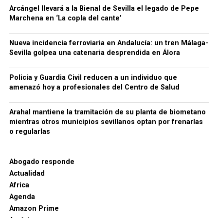
Para dificultar el seguimiento de las operaciones, la
Arcángel llevará a la Bienal de Sevilla el legado de Pepe
organización habría empleado además sociedades
Marchena en ‘La copla del cante’
instrumentales, testaferros y facturas falsas,
siempre según la investigación policial y tributaria.
Nueva incidencia ferroviaria en Andalucía: un tren Málaga-
Conviene mantener esta precisión: los hechos se
Sevilla golpea una catenaria desprendida en Álora
Una cuestión pendiente: medir
encuentran todavía dentro de un procedimiento
judicial y las personas investigadas conservan su
Policia y Guardia Civil reducen a un individuo que
las diferencias de cota
presunción de inocencia mientras no exista una
amenazó hoy a profesionales del Centro de Salud
resolución judicial firme.
El estudio arqueológico de Bellido confirma que la
Arahal mantiene la tramitación de su planta de biometano
topografía desempeñó un papel importante desde la
66.000 euros, relojes de lujo y bienes
mientras otros municipios sevillanos optan por frenarlas
construcción inicial de la fortificación. También
o regularlas
demuestra la existencia de rellenos, niveles de
bloqueados
ocupación y modificaciones posteriores.
Sin
La actuación policial ha permitido bloquear 35
embargo, no existe en los trabajos consultados una
Abogado responde
cuentas bancarias vinculadas a la investigación y
medición sistemática de la diferencia de cota entre
Actualidad
solicitar judicialmente el embargo de once
ambos lados de todo el recinto amurallado.
Ese
Africa
inmuebles. En domicilios relacionados con uno de
sería un campo de investigación especialmente útil.
Agenda
los principales investigados fueron intervenidos
Amazon Prime