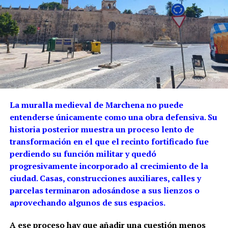
La muralla medieval de Marchena no puede
entenderse únicamente como una obra defensiva. Su
historia posterior muestra un proceso lento de
transformación en el que el recinto fortificado fue
perdiendo su función militar y quedó
progresivamente incorporado al crecimiento de la
ciudad. Casas, construcciones auxiliares, calles y
parcelas terminaron adosándose a sus lienzos o
aprovechando algunos de sus espacios.
A ese proceso hay que añadir una cuestión menos