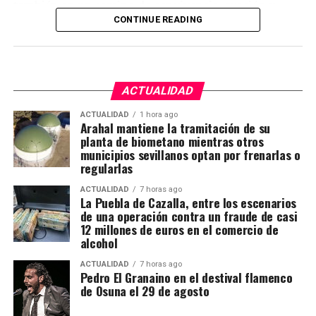
baches y blandones, reposición de pavimentos,
también en un camino de convivencia, oración y
mejora de capas inferiores del firme, repintado de
reflexión personal.
CONTINUE READING
señalización horizontal y renovación de elementos
de seguridad y balizamiento.
Según ha comunicado la propia corporación
marchenera, la participación ha sido posible gracias
a la colaboración de la Pastoral Penitenciaria de la
ACTUALIDAD
Archidiócesis de Sevilla, a la que se han sumado la
ACTUALIDAD
1 hora ago
Hermandad del Rocío de Marchena y la Hermandad
Arahal mantiene la tramitación de su
de Nuestra Señora de Fátima de Los Molares.
planta de biometano mientras otros
municipios sevillanos optan por frenarlas o
regularlas
Durante estos días, los participantes comparten
kilómetros, celebraciones religiosas y momentos de
ACTUALIDAD
7 horas ago
La Puebla de Cazalla, entre los escenarios
convivencia lejos de la rutina cotidiana del centro
de una operación contra un fraude de casi
penitenciario. La iniciativa pretende ofrecer a los
12 millones de euros en el comercio de
internos un espacio diferente en el que puedan
alcohol
sentirse acompañados, escuchados e integrados
ACTUALIDAD
7 horas ago
dentro de una comunidad.
Pedro El Granaino en el destival flamenco
de Osuna el 29 de agosto
La peregrinación había sido presentada