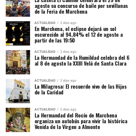
especialmente emotiva.
agosto su concurso de baile por sevillanas
de la Feria de Marchena
La Pastoral Penitenciaria sevillana desarrolla su
labor tanto dentro de los centros como mediante
ACTUALIDAD
2 días ago
En Marchena, el eclipse dejará un sol
actividades formativas, religiosas y de
oscurecido al 94,84% el 12 de agosto a
acompañamiento. Su trabajo busca mantener el
partir de las 19:50
vínculo de las personas privadas de libertad con la
sociedad y con la comunidad cristiana, contando
ACTUALIDAD
2 días ago
La Hermandad de la Humildad celebra del 6
para ello con capellanes, voluntarios y entidades
al 8 de agosto la XXIII Velá de Santa Clara
colaboradoras.
ACTUALIDAD
2 días ago
La Milagrosa: El recuerdo vivo de las Hijas
de la Caridad
ACTUALIDAD
2 días ago
La Hermandad del Rocío de Marchena
organiza un autobús para vivir la histórica
Venida de la Virgen a Almonte