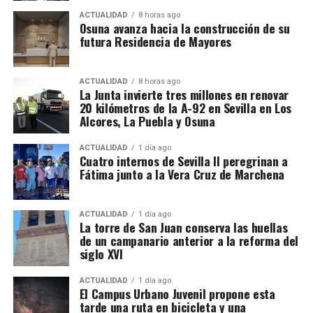
públicamente el pasado 13 de mayo en la capilla de
ACTUALIDAD
8 horas ago
la Vera Cruz, coincidiendo con la festividad de
Osuna avanza hacia la construcción de su
Nuestra Señora del Rosario de Fátima. Aquel acto
futura Residencia de Mayores
estuvo acompañado por el rezo del rosario por las
calles de la feligresía de San Juan, mostrando la
ACTUALIDAD
8 horas ago
estrecha vinculación que la corporación mantiene
La Junta invierte tres millones en renovar
con esta advocación mariana.
20 kilómetros de la A-92 en Sevilla en Los
Alcores, La Puebla y Osuna
ACTUALIDAD
1 día ago
Cuatro internos de Sevilla II peregrinan a
Fátima junto a la Vera Cruz de Marchena
ACTUALIDAD
1 día ago
La torre de San Juan conserva las huellas
de un campanario anterior a la reforma del
siglo XVI
ACTUALIDAD
1 día ago
El Campus Urbano Juvenil propone esta
tarde una ruta en bicicleta y una