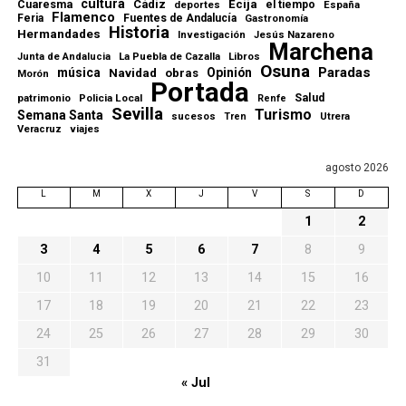
cultura
Cuaresma
Cádiz
Ecija
el tiempo
deportes
España
Flamenco
Feria
Fuentes de Andalucía
Gastronomía
Historia
Hermandades
Investigación
Jesús Nazareno
Marchena
La Puebla de Cazalla
Libros
Junta de Andalucia
Osuna
Paradas
música
Navidad
Opinión
obras
Morón
Portada
patrimonio
Policia Local
Salud
Renfe
Sevilla
Turismo
Semana Santa
sucesos
Tren
Utrera
viajes
Veracruz
agosto 2026
L
M
X
J
V
S
D
1
2
3
4
5
6
7
8
9
10
11
12
13
14
15
16
17
18
19
20
21
22
23
24
25
26
27
28
29
30
31
« Jul