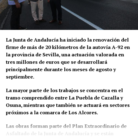
través del siguiente
adaptados.
La actuación policial ha permitido bloquear 35
enlace:
https://osunacultura.sacatuentrada.es/
cuentas bancarias vinculadas a la investigación y
solicitar judicialmente el embargo de once
inmuebles. En domicilios relacionados con uno de
los principales investigados fueron intervenidos
La Junta de Andalucía ha iniciado la renovación del
además 66.000 euros en efectivo, junto con relojes
firme de más de 20 kilómetros de la autovía A-92 en
de lujo, dispositivos electrónicos y abundante
la provincia de Sevilla, una actuación valorada en
documentación.
tres millones de euros que se desarrollará
principalmente durante los meses de agosto y
Las pesquisas patrimoniales apuntan también a que
septiembre.
parte de los beneficios obtenidos presuntamente
mediante el fraude habría sido desviada hacia una
La mayor parte de los trabajos se concentra en el
sociedad patrimonial, utilizada para canalizar el
tramo comprendido entre La Puebla de Cazalla y
dinero y mantener inmuebles relacionados con
Osuna, mientras que también se actuará en sectores
algunos de los principales investigados. Es
próximos a la comarca de Los Alcores.
precisamente esta parte del entramado la que
fundamenta la investigación paralela por supuesto
Las obras forman parte del Plan Extraordinario de
blanqueo de capitales.
Asfaltado de la Junta de Andalucía y se están