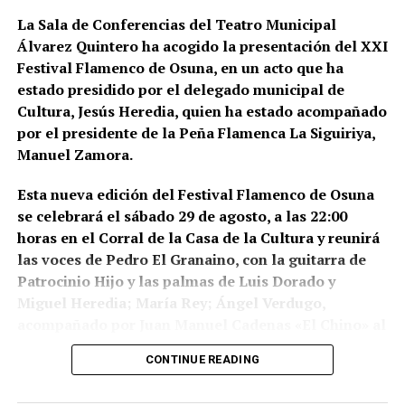
14 de julio de 2026 y comprendió nueve entradas y
La Sala de Conferencias del Teatro Municipal
registros en sociedades mercantiles situadas en La
Álvarez Quintero ha acogido la presentación del XXI
Puebla de Cazalla, Valencia, Badajoz y Córdoba,
Festival Flamenco de Osuna, en un acto que ha
además del registro de un domicilio particular en La
estado presidido por el delegado municipal de
Puebla de Cazalla. La información oficial no precisa,
Cultura, Jesús Heredia, quien ha estado acompañado
al menos por ahora, cuántas de las nueve empresas
por el presidente de la Peña Flamenca La Siguiriya,
registradas se encontraban concretamente en el
Manuel Zamora.
municipio sevillano, por lo que no sería correcto
atribuir a La Puebla la totalidad de esos registros.
Esta nueva edición del Festival Flamenco de Osuna
se celebrará el sábado 29 de agosto, a las 22:00
La operación se desarrolló bajo la dirección de la
horas en el Corral de la Casa de la Cultura y reunirá
Sección Civil y de Instrucción del Tribunal de
las voces de Pedro El Granaino, con la guitarra de
Instancia de Morón de la Frontera, plaza número 2,
Patrocinio Hijo y las palmas de Luis Dorado y
órgano judicial competente en la investigación. La
Miguel Heredia; María Rey; Ángel Verdugo,
existencia y actual denominación de este Tribunal
acompañado por Juan Manuel Cadenas «El Chino» al
de Instancia está igualmente recogida por el
toque y María José e Isabel León a las palmas y
Ministerio de Justicia.
CONTINUE READING
Montse Cortés acompañada por la guitarra de
Una estructura de más de treinta
Eduardo Cortés.