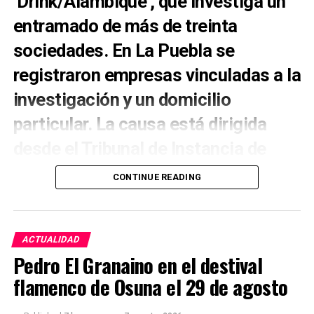
‘Drink/Alambique’, que investiga un
entramado de más de treinta
sociedades. En La Puebla se
registraron empresas vinculadas a la
investigación y un domicilio
particular. La causa está dirigida
desde el Tribunal de Instancia de
Morón de la Frontera.
CONTINUE READING
La Puebla de Cazalla aparece directamente
vinculada a una de las mayores operaciones contra
el fraude fiscal conocidas este verano en Andalucía.
ACTUALIDAD
La Policía Nacional, el Servicio de Vigilancia
Pedro El Granaino en el destival
Aduanera y el Área de Inspección Financiera de la
flamenco de Osuna el 29 de agosto
Agencia Tributaria han desarticulado una
organización presuntamente dedicada a defraudar