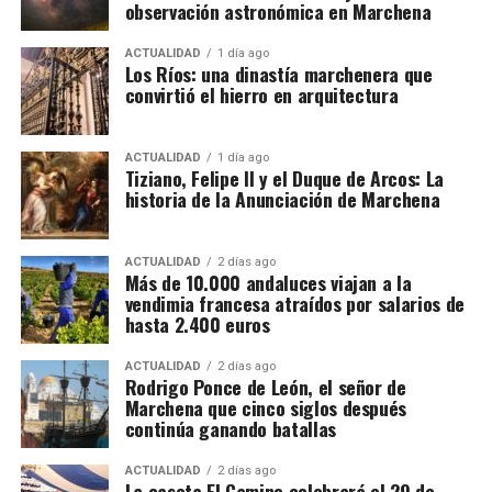
observación astronómica en Marchena
ACTUALIDAD
1 día ago
Los Ríos: una dinastía marchenera que
convirtió el hierro en arquitectura
ACTUALIDAD
1 día ago
Tiziano, Felipe II y el Duque de Arcos: La
historia de la Anunciación de Marchena
ACTUALIDAD
2 días ago
Más de 10.000 andaluces viajan a la
vendimia francesa atraídos por salarios de
hasta 2.400 euros
La presencia de internos de Sevilla II en Fátima no
constituye un hecho aislado. En agosto de 2025, la
ACTUALIDAD
2 días ago
Rodrigo Ponce de León, el señor de
Archidiócesis de Sevilla informó de otra
Marchena que cinco siglos después
peregrinación realizada por personas privadas de
continúa ganando batallas
libertad de este mismo centro, una experiencia de
cuatro días que los participantes describieron como
ACTUALIDAD
2 días ago
La caseta El Camino celebrará el 29 de