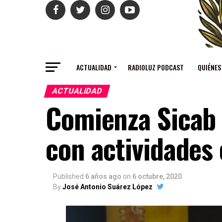
ACTUALIDAD
RADIOLUZ PODCAST
QUIÉNES
ACTUALIDAD
Comienza Sicab 
con actividades
Published
6 años ago
on
6 octubre, 2020
By
José Antonio Suárez López