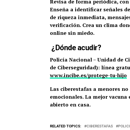
Revisa de forma periódica, con r
Enseña a identificar señales d
de riqueza inmediata, mensajes 
verificación.
Crea un clima dond
online sin miedo.
¿Dónde acudir?
Policía Nacional – Unidad de C
de Ciberseguridad): línea grat
www.incibe.es/protege-tu-hijo
Las ciberestafas a menores no
emocionales. La mejor vacuna e
abierto en casa.
RELATED TOPICS:
CIBERESTAFAS
POLIC