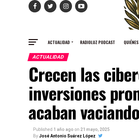
ACTUALIDAD
RADIOLUZ PODCAST
QUIÉNES
ACTUALIDAD
Crecen las ciber
inversiones prom
acaban vaciando
Published
1 año ago
on
21 mayo, 2025
By
José Antonio Suárez López