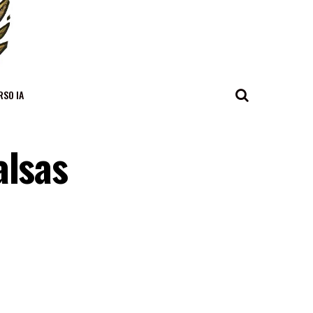
RSO IA
alsas