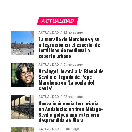
ACTUALIDAD
ACTUALIDAD
12 horas ago
La muralla de Marchena y su
integración en el caserío: de
fortificación medieval a
soporte urbano
ACTUALIDAD
21 horas ago
Arcángel llevará a la Bienal de
Sevilla el legado de Pepe
Marchena en ‘La copla del
cante’
ACTUALIDAD
22 horas ago
Nueva incidencia ferroviaria
en Andalucía: un tren Málaga-
Sevilla golpea una catenaria
desprendida en Álora
ACTUALIDAD
2 días ago