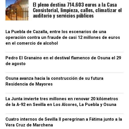
El pleno destina 714.603 euros a la Casa
aparentemente tapiados visibles bajo el friso
Consistorial, limpieza, calles, climatizar el
cerámico podrían ser una de las huellas de aquella
auditorio y servicios públicos
fase primitiva, aunque esta hipótesis no debe
presentarse como definitiva mientras no exista una
La Puebla de Cazalla, entre los escenarios de una
comprobación arqueológica del paramento.
operación contra un fraude de casi 12 millones de euros
en el comercio de alcohol
La formulación histórica más rigurosa sería, por
tanto, que Hernán Ruiz II inspeccionó la torre de San
Pedro El Granaino en el destival flamenco de Osuna el 29
Juan en 1567 y pudo intervenir en el proyecto de su
de agosto
transformación, mientras que Diego de Velasco
aparece relacionado con la ejecución o culminación
Osuna avanza hacia la construcción de su futura
del chapitel y del campanario durante las últimas
Residencia de Mayores
décadas del siglo XVI.
La Junta invierte tres millones en renovar 20 kilómetros
La torre que hoy vemos no pertenece a un único
de la A-92 en Sevilla en Los Alcores, La Puebla y Osuna
momento ni a un solo autor. Es una arquitectura
construida por capas: una base de origen medieval,
Cuatro internos de Sevilla II peregrinan a Fátima junto a la
una gran reforma renacentista y posteriores
Vera Cruz de Marchena
reparaciones que fueron configurando una de las