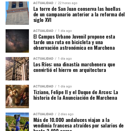
ACTUALIDAD
22 horas ago
Sin embargo, el historiador del arte Alfredo J.
La torre de San Juan conserva las huellas
Morales advierte de que la brevedad del documento
de un campanario anterior a la reforma del
impide conocer el alcance exacto de aquella
siglo XVI
intervención. La expresión utilizada en las cuentas
ACTUALIDAD
1 día ago
—«visitar la torre de San Juan e San Miguel»— podría
El Campus Urbano Juvenil propone esta
referirse tanto a la preparación de una obra como a
tarde una ruta en bicicleta y una
una simple inspección sobre el estado de
observación astronómica en Marchena
conservación de los campanarios. Morales señala,
ACTUALIDAD
1 día ago
además, que no localizó otras referencias
Los Ríos: una dinastía marchenera que
posteriores que permitieran relacionar directamente
convirtió el hierro en arquitectura
a Hernán Ruiz con la ejecución material de la torre
de San Juan.
ACTUALIDAD
1 día ago
Tiziano, Felipe II y el Duque de Arcos: La
La situación es diferente en Santa María de la Mota,
historia de la Anunciación de Marchena
donde sí existe una abundante documentación sobre
el trabajo de Hernán Ruiz, la compra de ladrillos,
ACTUALIDAD
2 días ago
madera, cal y piedra, y la participación de canteros,
Más de 10.000 andaluces viajan a la
albañiles y ceramistas. Esa diferencia obliga a ser
vendimia francesa atraídos por salarios de
prudentes al atribuirle el actual campanario de San
hasta 2.400 euros