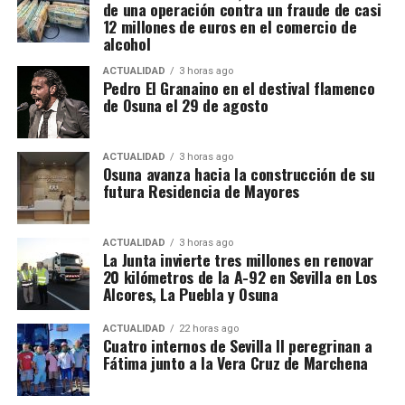
de una operación contra un fraude de casi
sencilla y vinculada a la tradición mudéjar de las
actividades formativas, religiosas y de
12 millones de euros en el comercio de
primeras parroquias sevillanas. Sobre aquella torre
acompañamiento. Su trabajo busca mantener el
alcohol
preexistente se levantó posteriormente el cuerpo de
vínculo de las personas privadas de libertad con la
ACTUALIDAD
3 horas ago
campanas que hoy domina el perfil monumental de
sociedad y con la comunidad cristiana, contando
Pedro El Granaino en el destival flamenco
Marchena, abierto mediante dos grandes arcos en
de Osuna el 29 de agosto
para ello con capellanes, voluntarios y entidades
cada una de sus cuatro caras y decorado con ladrillo
colaboradoras.
y cerámica vidriada.
ACTUALIDAD
3 horas ago
Osuna avanza hacia la construcción de su
El primer dato documental conocido sobre la
futura Residencia de Mayores
transformación aparece en 1567. Aquel año, Hernán
Ruiz II, maestro mayor del Arzobispado de Sevilla y
ACTUALIDAD
3 horas ago
uno de los grandes arquitectos del Renacimiento
La Junta invierte tres millones en renovar
andaluz, viajó a Marchena para visitar las torres de
20 kilómetros de la A-92 en Sevilla en Los
Alcores, La Puebla y Osuna
San Juan y San Miguel. El desplazamiento se realizó
por orden del provisor general del Arzobispado,
ACTUALIDAD
22 horas ago
duró tres días y fue remunerado con 54 reales. La
Cuatro internos de Sevilla II peregrinan a
anotación se conserva en el Libro de Cuentas de
Fátima junto a la Vera Cruz de Marchena
Fábrica de la parroquia de San Juan.