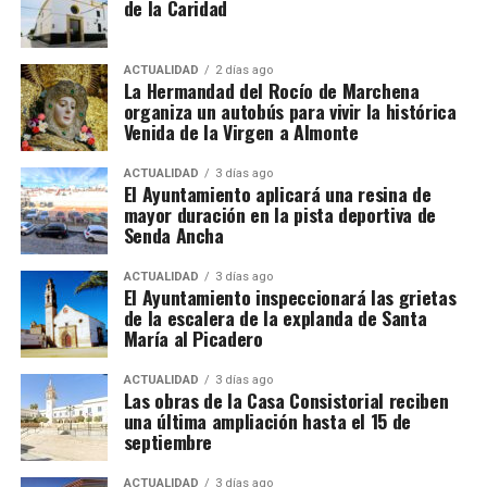
de la Caridad
al proyecto o al comienzo de la intervención,
mientras que los trabajos de terminación pudieron
extenderse durante los años siguientes.
ACTUALIDAD
2 días ago
La Hermandad del Rocío de Marchena
organiza un autobús para vivir la histórica
El resultado fue una torre en la que conviven la
Venida de la Virgen a Almonte
tradición constructiva mudéjar y el lenguaje
renacentista. El cuerpo de campanas presenta
ACTUALIDAD
3 días ago
El Ayuntamiento aplicará una resina de
grandes arcos de medio punto, mientras que el friso
mayor duración en la pista deportiva de
y el chapitel incorporan azulejería, uno de los
Senda Ancha
elementos más característicos de la arquitectura
religiosa marchenera. El Plan Especial de Protección
ACTUALIDAD
3 días ago
El Ayuntamiento inspeccionará las grietas
del Conjunto Histórico de Marchena describe
de la escalera de la explanda de Santa
precisamente la torre como una construcción
María al Picadero
rematada por chapitel y decorada con azulejos tanto
en el friso como en su coronación.
ACTUALIDAD
3 días ago
Las obras de la Casa Consistorial reciben
una última ampliación hasta el 15 de
La lectura de los muros permite plantear que el
septiembre
actual campanario se levantó sobre una torre
anterior, probablemente medieval. Los dos arcos
ACTUALIDAD
3 días ago