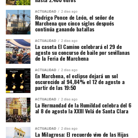
Juan: está demostrada su presencia en 1567, pero no
ACTUALIDAD
2 días ago
se conserva, al menos entre la documentación
Rodrigo Ponce de León, el señor de
publicada, un contrato completo que confirme que
Marchena que cinco siglos después
dirigió toda la obra.
continúa ganando batallas
La terminación de la torre y de su remate aparece
ACTUALIDAD
2 días ago
La caseta El Camino celebrará el 29 de
vinculada a Diego de Velasco, arquitecto y escultor
agosto su concurso de baile por sevillanas
activo en el ambiente artístico sevillano de finales
de la Feria de Marchena
del siglo XVI. Una publicación de la Junta de
Andalucía atribuye a Velasco el chapitel que corona
ACTUALIDAD
2 días ago
En Marchena, el eclipse dejará un sol
la torre y lo fecha en 1580, al tiempo que menciona
oscurecido al 94,84% el 12 de agosto a
la existencia de un proyecto anterior de Hernán Ruiz
partir de las 19:50
II.
ACTUALIDAD
2 días ago
La Hermandad de la Humildad celebra del 6
Otras cronologías sitúan todavía a Diego de Velasco
al 8 de agosto la XXIII Velá de Santa Clara
trabajando en la terminación de la torre y del
chapitel en torno a 1592. Las dos fechas podrían
responder a momentos diferentes de una obra
ACTUALIDAD
2 días ago
La Milagrosa: El recuerdo vivo de las Hijas
prolongada: 1580 podría corresponder al contrato,