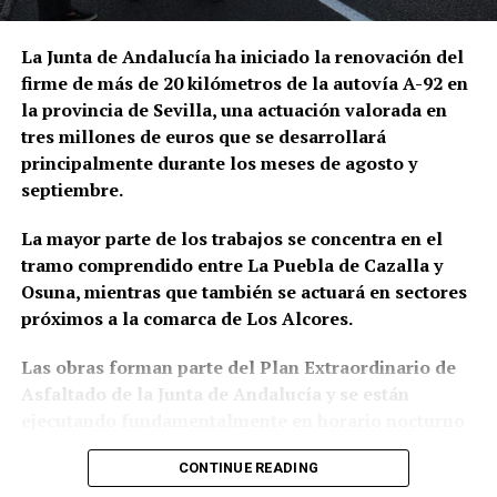
inmuebles. En domicilios relacionados con uno de
los principales investigados fueron intervenidos
La Junta de Andalucía ha iniciado la renovación del
además 66.000 euros en efectivo, junto con relojes
firme de más de 20 kilómetros de la autovía A-92 en
de lujo, dispositivos electrónicos y abundante
la provincia de Sevilla, una actuación valorada en
documentación.
tres millones de euros que se desarrollará
principalmente durante los meses de agosto y
Las pesquisas patrimoniales apuntan también a que
septiembre.
parte de los beneficios obtenidos presuntamente
mediante el fraude habría sido desviada hacia una
La mayor parte de los trabajos se concentra en el
sociedad patrimonial, utilizada para canalizar el
tramo comprendido entre La Puebla de Cazalla y
dinero y mantener inmuebles relacionados con
Osuna, mientras que también se actuará en sectores
algunos de los principales investigados. Es
próximos a la comarca de Los Alcores.
precisamente esta parte del entramado la que
fundamenta la investigación paralela por supuesto
Las obras forman parte del Plan Extraordinario de
blanqueo de capitales.
Asfaltado de la Junta de Andalucía y se están
ejecutando fundamentalmente en horario nocturno
La operación adquiere así especial relevancia para
para reducir las afecciones al tráfico y mejorar la
la Sierra Sur sevillana. No se trata únicamente de
CONTINUE READING
seguridad de los trabajadores.
que La Puebla de Cazalla figure entre las