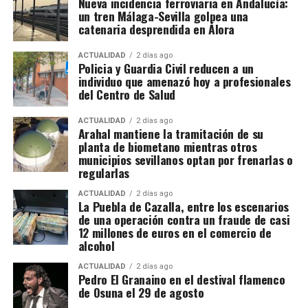
Nueva incidencia ferroviaria en Andalucía:
se ha saldado por el momento con 13 personas
construir en una rinconada formada por la «muralla
un tren Málaga-Sevilla golpea una
detenidas y otras cuatro investigadas. Hacienda
redonda» de la Plaza de los Hortelanos. Antonio
catenaria desprendida en Álora
calcula provisionalmente en 11,9 millones de euros
García Pargañeda recibió cuatro varas en los
las cuotas de IVA presuntamente defraudadas
Arquillos de la Rosa con obligación de edificar en
ACTUALIDAD
2 días ago
Policia y Guardia Civil reducen a un
durante los ejercicios fiscales comprendidos entre
quince días. Pedro del Campillo solicitó intervenir
individuo que amenazó hoy a profesionales
2018 y 2025. La cifra, advierten los investigadores,
sobre un «terraplén intermedio entre las murallas».
del Centro de Salud
todavía podría aumentar a medida que se estudie la
documentación intervenida.
ACTUALIDAD
2 días ago
Arahal mantiene la tramitación de su
planta de biometano mientras otros
Registros en La Puebla de Cazalla
municipios sevillanos optan por frenarlas o
regularlas
La conexión con La Puebla no es meramente
territorial. La fase operativa se desarrolló el pasado
ACTUALIDAD
2 días ago
La Puebla de Cazalla, entre los escenarios
14 de julio de 2026 y comprendió nueve entradas y
de una operación contra un fraude de casi
registros en sociedades mercantiles situadas en La
12 millones de euros en el comercio de
alcohol
Puebla de Cazalla, Valencia, Badajoz y Córdoba,
además del registro de un domicilio particular en La
ACTUALIDAD
2 días ago
Puebla de Cazalla. La información oficial no precisa,
Pedro El Granaino en el destival flamenco
de Osuna el 29 de agosto
al menos por ahora, cuántas de las nueve empresas