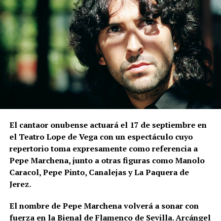
de San Juan, mientras que la Alcazaba ocupaba la
zona elevada de La Mota.
Las excavaciones realizadas en el sector nororiental
de la Alcazaba son especialmente relevantes para
comprender la relación entre muralla y topografía.
Bellido señala que los constructores aprovecharon
expresamente el desnivel del cerro de La Mota.
En la
parte superior levantaron la muralla y, en una
posición inferior, una
estructura ataludada que
El cantaor onubense actuará el 17 de septiembre en
inicialmente servía como refuerzo o contrafuerte y
el Teatro Lope de Vega con un espectáculo cuyo
que posteriormente adquirió función de antemuro o
repertorio toma expresamente como referencia a
barbacana.
Entre ambas estructuras se fueron
Pepe Marchena, junto a otras figuras como Manolo
colocando rellenos de tierra separados por
Caracol, Pepe Pinto, Canalejas y La Paquera de
tongadas de cal hasta conformar la liza,
Jerez.
documentada a una cota de 133,48 metros sobre el
nivel del mar.
El nombre de Pepe Marchena volverá a sonar con
fuerza en la Bienal de Flamenco de Sevilla. Arcángel