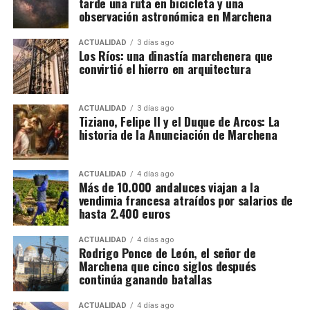
tarde una ruta en bicicleta y una
del mismo nombre en 1650 por orden del virrey de
entramado estaría compuesto por más de treinta
observación astronómica en Marchena
Napoles.
sociedades, cada una con una función determinada,
además de una estructura empresarial paralela que
ACTUALIDAD
3 días ago
Los Ríos: una dinastía marchenera que
habría servido para canalizar fondos procedentes de
convirtió el hierro en arquitectura
la actividad presuntamente delictiva.
La dimensión del trabajo policial y tributario queda
ACTUALIDAD
3 días ago
Tiziano, Felipe II y el Duque de Arcos: La
reflejada en otro dato: los investigadores analizaron
historia de la Anunciación de Marchena
movimientos relacionados con 173 cuentas
bancarias. A partir de esa documentación detectaron
importantes volúmenes de alcohol procedentes de
ACTUALIDAD
4 días ago
Más de 10.000 andaluces viajan a la
depósitos fiscales de otros países de la Unión
vendimia francesa atraídos por salarios de
Europea, principalmente Países Bajos y Portugal,
hasta 2.400 euros
destinados posteriormente a depósitos fiscales
españoles.
ACTUALIDAD
4 días ago
Rodrigo Ponce de León, el señor de
Marchena que cinco siglos después
El mecanismo investigado aprovechaba el régimen
continúa ganando batallas
fiscal aplicable a este tipo de mercancías. Las
bebidas eran introducidas mediante empresas que la
ACTUALIDAD
4 días ago