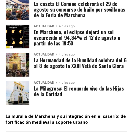
La caseta El Camino celebrará el 29 de
investigación denomina “introductoras” y circulaban
agosto su concurso de baile por sevillanas
en determinadas fases bajo un régimen suspensivo
de la Feria de Marchena
de IVA e impuestos especiales. Después se sucedían
Mientras unos sectores eran demolidos por
transmisiones de la mercancía entre diferentes
considerarse obstáculos para el desarrollo urbano,
ACTUALIDAD
4 días ago
En Marchena, el eclipse dejará un sol
sociedades instrumentales dentro de los depósitos
otros quedaban incorporados a las nuevas
oscurecido al 94,84% el 12 de agosto a
fiscales.
construcciones.
partir de las 19:50
El supuesto fraude se produciría cuando intervenían
Precisamente esa incorporación parece haber
ACTUALIDAD
4 días ago
sociedades que no ingresaban las cuotas de IVA
La Hermandad de la Humildad celebra del 6
contribuido a la conservación de algunos tramos.
al 8 de agosto la XXIII Velá de Santa Clara
correspondientes antes de que el producto llegase
Bellido considera que buena parte del recinto ha
finalmente a las empresas distribuidoras. Al reducir
sobrevivido porque quedó integrado en el
artificialmente la carga fiscal, estas últimas podían
urbanismo posterior.
ACTUALIDAD
4 días ago
La Milagrosa: El recuerdo vivo de las Hijas
colocar las bebidas en el mercado a precios
de la Caridad
notablemente inferiores a los de competidores que
sí cumplían con sus obligaciones tributarias. La
Agencia Tributaria considera que este
procedimiento generaba también una situación de
La muralla de Marchena y su integración en el caserío: de
fortificación medieval a soporte urbano
competencia desleal dentro del sector.