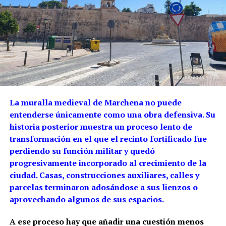
La muralla medieval de Marchena no puede
entenderse únicamente como una obra defensiva. Su
historia posterior muestra un proceso lento de
transformación en el que el recinto fortificado fue
perdiendo su función militar y quedó
progresivamente incorporado al crecimiento de la
ciudad. Casas, construcciones auxiliares, calles y
parcelas terminaron adosándose a sus lienzos o
aprovechando algunos de sus espacios.
A ese proceso hay que añadir una cuestión menos