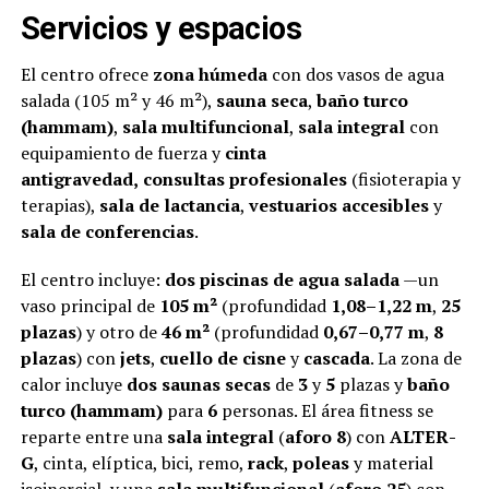
Servicios y espacios
El centro ofrece
zona húmeda
con dos vasos de agua
salada (105 m² y 46 m²),
sauna seca
,
baño turco
(hammam)
,
sala multifuncional
,
sala integral
con
equipamiento de fuerza y
cinta
antigravedad,
consultas profesionales
(fisioterapia y
terapias),
sala de lactancia
,
vestuarios accesibles
y
sala de conferencias
.
El centro incluye:
dos piscinas de agua salada
—un
vaso principal de
105 m²
(profundidad
1,08–1,22 m
,
25
plazas
) y otro de
46 m²
(profundidad
0,67–0,77 m
,
8
plazas
) con
jets
,
cuello de cisne
y
cascada
. La zona de
calor incluye
dos saunas secas
de
3
y
5
plazas y
baño
turco (hammam)
para
6
personas. El área fitness se
reparte entre una
sala integral
(
aforo 8
) con
ALTER-
G
, cinta, elíptica, bici, remo,
rack
,
poleas
y material
isoinercial, y una
sala multifuncional
(
aforo 25
) con