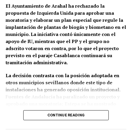
comportamientos agresivos y situaciones
1817 un
aumento de solicitudes de permisos para
El Ayuntamiento de Arahal ha rechazado la
conflictivas en el centro de salud, algunos
construir en los «arquillos del Arco de la Rosa».
Ese
propuesta de Izquierda Unida para aprobar una
relacionados, según estos testimonios, con personas
mismo año Rafael Gómez, alguacil ordinario y
moratoria y elaborar un plan especial que regule la
que llegan bajo los efectos de drogas.
portero del Ayuntamiento, ocupaba el
torreón de la
implantación de plantas de biogás y biometano en el
Puerta Real o de Osuna porque no podía costear el
municipio. La iniciativa contó únicamente con el
La preocupación por las agresiones a sanitarios no
alquiler de una vivienda.
apoyo de IU, mientras que el PP y el grupo no
es nueva. El Área de Gestión Sanitaria de Osuna puso
adscrito votaron en contra, por lo que el proyecto
en marcha este mismo año formación específica con
previsto en el paraje Casablanca continuará su
la Guardia Civil para prevenir y afrontar este tipo de
tramitación administrativa.
situaciones, una iniciativa que debía extenderse,
entre otros lugares, a los profesionales del centro
La decisión contrasta con la posición adoptada en
de salud de Marchena.
otros municipios sevillanos donde este tipo de
instalaciones ha generado oposición institucional.
El problema tiene además una dimensión andaluza.
Fuentes de Andalucía ha paralizado un proyecto y
La Junta anunció en junio la preparación de una ley
aprobado una moratoria; Estepa se ha mostrado
específica contra las agresiones a profesionales
contraria a dos iniciativas; Écija está modificando su
sanitarios, que incluirá amenazas, coacciones,
CONTINUE READING
planeamiento para limitar estas plantas cerca de los
insultos y agresiones físicas, ante el incremento de
núcleos urbanos; y Morón de la Frontera ha
la preocupación por la seguridad en los centros
anunciado que no aprobará el proyecto previsto en