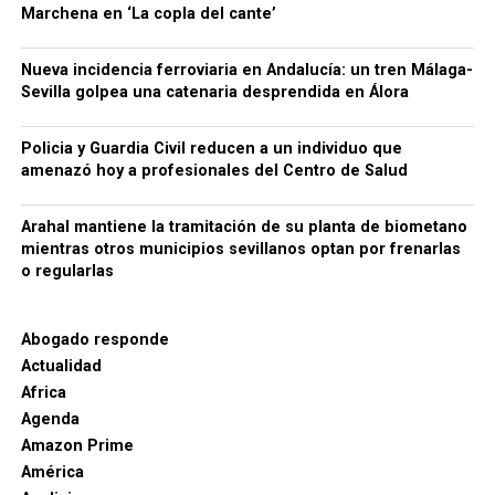
organización habría empleado además sociedades
Marchena en ‘La copla del cante’
instrumentales, testaferros y facturas falsas,
siempre según la investigación policial y tributaria.
Nueva incidencia ferroviaria en Andalucía: un tren Málaga-
Conviene mantener esta precisión: los hechos se
Sevilla golpea una catenaria desprendida en Álora
Una cuestión pendiente: medir
encuentran todavía dentro de un procedimiento
judicial y las personas investigadas conservan su
Policia y Guardia Civil reducen a un individuo que
las diferencias de cota
presunción de inocencia mientras no exista una
amenazó hoy a profesionales del Centro de Salud
resolución judicial firme.
El estudio arqueológico de Bellido confirma que la
Arahal mantiene la tramitación de su planta de biometano
topografía desempeñó un papel importante desde la
66.000 euros, relojes de lujo y bienes
mientras otros municipios sevillanos optan por frenarlas
construcción inicial de la fortificación. También
o regularlas
demuestra la existencia de rellenos, niveles de
bloqueados
ocupación y modificaciones posteriores.
Sin
La actuación policial ha permitido bloquear 35
embargo, no existe en los trabajos consultados una
Abogado responde
cuentas bancarias vinculadas a la investigación y
medición sistemática de la diferencia de cota entre
Actualidad
solicitar judicialmente el embargo de once
ambos lados de todo el recinto amurallado.
Ese
Africa
inmuebles. En domicilios relacionados con uno de
sería un campo de investigación especialmente útil.
Agenda
los principales investigados fueron intervenidos
Amazon Prime
Durante el siglo XIX se documenta un proceso de
además 66.000 euros en efectivo, junto con relojes
América
ocupación de terrenos próximos y adosados a la