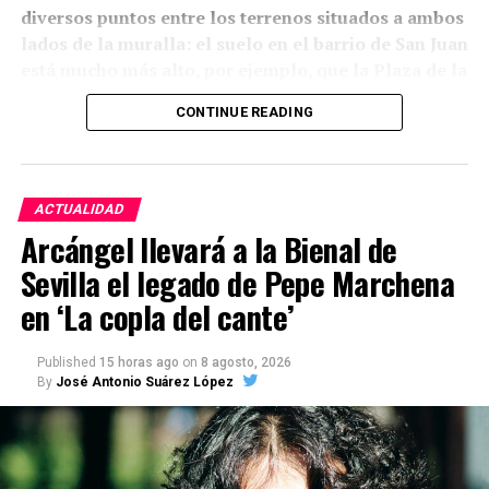
diversos puntos entre los terrenos situados a ambos
lados de la muralla: el suelo en el barrio de San Juan
está mucho más alto, por ejemplo, que la Plaza de la
Constitución.
La arqueología ha demostrado que
CONTINUE READING
esta relación con el relieve estaba presente desde la
propia construcción medieval, aunque las cotas
actuales son también resultado de siglos de
rellenos, excavaciones y modificaciones urbanas.
ACTUALIDAD
Arcángel llevará a la Bienal de
Siglo XIII: una muralla adaptada
Sevilla el legado de Pepe Marchena
al relieve
en ‘La copla del cante’
Tania Bellido Márquez sitúa la construcción del
Published
15 horas ago
on
8 agosto, 2026
sistema defensivo de Marchena en época
By
José Antonio Suárez López
tardoalmohade, durante el primer cuarto del siglo
XIII
. El recinto principal rodeaba la medina,
correspondiente aproximadamente al actual barrio
de San Juan, mientras que la Alcazaba ocupaba la