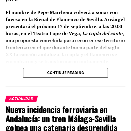
documentada a una cota de 133,48 metros sobre el
nivel del mar.
El nombre de Pepe Marchena volverá a sonar con
fuerza en la Bienal de Flamenco de Sevilla. Arcángel
presentará el próximo 17 de septiembre, a las 20.00
horas, en el Teatro Lope de Vega,
La copla del cante
,
una propuesta concebida para recorrer ese territorio
fronterizo en el que durante buena parte del siglo
XX la canción andaluza, la copla y el flamenco se
encontraron y se transformaron mutuamente.
CONTINUE READING
La propia organización ha definido el espectáculo
como una revisión del estrecho vínculo histórico
entre flamenco y copla, pero existe un dato
especialmente relevante para Marchena: el
ACTUALIDAD
repertorio está inspirado expresamente en
Nueva incidencia ferroviaria en
Marchena, Caracol, Pepe Pinto, Canalejas y La
Andalucía: un tren Málaga-Sevilla
Paquera de Jerez. Es decir, Pepe Marchena no
Está arqueológicamente demostrado que, al menos
aparece aquí como una relación interpretativa
golpea una catenaria desprendida
en el recinto de la Alcazaba, la construcción
añadida a posteriori, sino como una de las