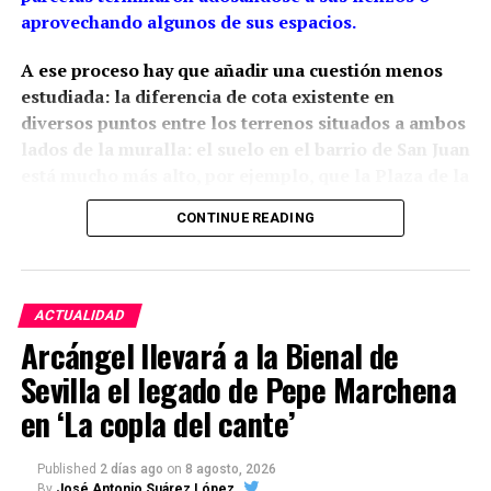
aprovechando algunos de sus espacios.
A ese proceso hay que añadir una cuestión menos
estudiada: la diferencia de cota existente en
diversos puntos entre los terrenos situados a ambos
lados de la muralla: el suelo en el barrio de San Juan
está mucho más alto, por ejemplo, que la Plaza de la
Constitución.
La arqueología ha demostrado que
CONTINUE READING
esta relación con el relieve estaba presente desde la
propia construcción medieval, aunque las cotas
actuales son también resultado de siglos de
rellenos, excavaciones y modificaciones urbanas.
ACTUALIDAD
Arcángel llevará a la Bienal de
Siglo XIII: una muralla adaptada
Sevilla el legado de Pepe Marchena
al relieve
en ‘La copla del cante’
Tania Bellido Márquez sitúa la construcción del
Published
2 días ago
on
8 agosto, 2026
sistema defensivo de Marchena en época
By
José Antonio Suárez López