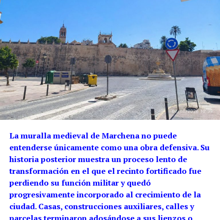
La muralla medieval de Marchena no puede
entenderse únicamente como una obra defensiva. Su
historia posterior muestra un proceso lento de
transformación en el que el recinto fortificado fue
perdiendo su función militar y quedó
progresivamente incorporado al crecimiento de la
ciudad. Casas, construcciones auxiliares, calles y
parcelas terminaron adosándose a sus lienzos o