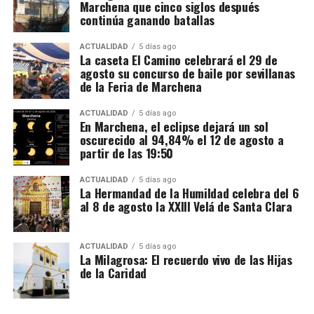
Marchena que cinco siglos después
El mecanismo investigado aprovechaba el régimen
continúa ganando batallas
fiscal aplicable a este tipo de mercancías. Las
bebidas eran introducidas mediante empresas que la
ACTUALIDAD
5 días ago
La caseta El Camino celebrará el 29 de
investigación denomina “introductoras” y circulaban
agosto su concurso de baile por sevillanas
en determinadas fases bajo un régimen suspensivo
de la Feria de Marchena
de IVA e impuestos especiales. Después se sucedían
Mientras unos sectores eran demolidos por
transmisiones de la mercancía entre diferentes
considerarse obstáculos para el desarrollo urbano,
ACTUALIDAD
5 días ago
En Marchena, el eclipse dejará un sol
sociedades instrumentales dentro de los depósitos
otros quedaban incorporados a las nuevas
oscurecido al 94,84% el 12 de agosto a
fiscales.
construcciones.
partir de las 19:50
El supuesto fraude se produciría cuando intervenían
Precisamente esa incorporación parece haber
ACTUALIDAD
5 días ago
sociedades que no ingresaban las cuotas de IVA
La Hermandad de la Humildad celebra del 6
contribuido a la conservación de algunos tramos.
al 8 de agosto la XXIII Velá de Santa Clara
correspondientes antes de que el producto llegase
Bellido considera que buena parte del recinto ha
finalmente a las empresas distribuidoras. Al reducir
sobrevivido porque quedó integrado en el
artificialmente la carga fiscal, estas últimas podían
urbanismo posterior.
ACTUALIDAD
5 días ago
La Milagrosa: El recuerdo vivo de las Hijas
colocar las bebidas en el mercado a precios
de la Caridad
notablemente inferiores a los de competidores que
sí cumplían con sus obligaciones tributarias. La
Agencia Tributaria considera que este