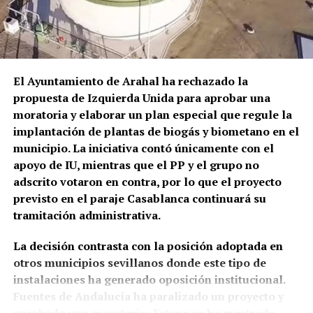
claramente documentada
El episodio no es un hecho completamente aislado.
Profesionales consultados por este medio vienen
El cambio resulta mucho más evidente a partir del
alertando de repetidos episodios de amenazas,
siglo XIX.
José Alcaide Villalobos documenta para
comportamientos agresivos y situaciones
1817 un
aumento de solicitudes de permisos para
El Ayuntamiento de Arahal ha rechazado la
conflictivas en el centro de salud, algunos
construir en los «arquillos del Arco de la Rosa».
Ese
propuesta de Izquierda Unida para aprobar una
relacionados, según estos testimonios, con personas
mismo año Rafael Gómez, alguacil ordinario y
moratoria y elaborar un plan especial que regule la
que llegan bajo los efectos de drogas.
portero del Ayuntamiento, ocupaba el
torreón de la
implantación de plantas de biogás y biometano en el
Puerta Real o de Osuna porque no podía costear el
municipio. La iniciativa contó únicamente con el
La preocupación por las agresiones a sanitarios no
alquiler de una vivienda.
apoyo de IU, mientras que el PP y el grupo no
es nueva. El Área de Gestión Sanitaria de Osuna puso
adscrito votaron en contra, por lo que el proyecto
en marcha este mismo año formación específica con
previsto en el paraje Casablanca continuará su
la Guardia Civil para prevenir y afrontar este tipo de
tramitación administrativa.
situaciones, una iniciativa que debía extenderse,
entre otros lugares, a los profesionales del centro
La decisión contrasta con la posición adoptada en
de salud de Marchena.
otros municipios sevillanos donde este tipo de
instalaciones ha generado oposición institucional.
El problema tiene además una dimensión andaluza.
Fuentes de Andalucía ha paralizado un proyecto y
La Junta anunció en junio la preparación de una ley
aprobado una moratoria; Estepa se ha mostrado