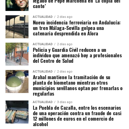
legado de Pepe Marchena en ‘La copla del
La documentación de 1828 confirma que
José
blanqueo de capitales.
cante’
Cantero solicitó permiso para adosar una vivienda
La investigación, bautizada como ‘Drink/Alambique’,
en los Arquillos de la Rosa. Francisco Díaz pidió
ACTUALIDAD
2 días ago
Nueva incidencia ferroviaria en Andalucía:
se ha saldado por el momento con 13 personas
construir en una rinconada formada por la «muralla
un tren Málaga-Sevilla golpea una
detenidas y otras cuatro investigadas. Hacienda
redonda» de la Plaza de los Hortelanos. Antonio
catenaria desprendida en Álora
calcula provisionalmente en 11,9 millones de euros
García Pargañeda recibió cuatro varas en los
las cuotas de IVA presuntamente defraudadas
Arquillos de la Rosa con obligación de edificar en
ACTUALIDAD
2 días ago
Policia y Guardia Civil reducen a un
durante los ejercicios fiscales comprendidos entre
quince días. Pedro del Campillo solicitó intervenir
individuo que amenazó hoy a profesionales
2018 y 2025. La cifra, advierten los investigadores,
sobre un «terraplén intermedio entre las murallas».
del Centro de Salud
todavía podría aumentar a medida que se estudie la
documentación intervenida.
ACTUALIDAD
2 días ago
Arahal mantiene la tramitación de su
planta de biometano mientras otros
Registros en La Puebla de Cazalla
municipios sevillanos optan por frenarlas o
regularlas
La conexión con La Puebla no es meramente
territorial. La fase operativa se desarrolló el pasado
ACTUALIDAD
3 días ago
La Puebla de Cazalla, entre los escenarios
14 de julio de 2026 y comprendió nueve entradas y
de una operación contra un fraude de casi
registros en sociedades mercantiles situadas en La
12 millones de euros en el comercio de
alcohol
Puebla de Cazalla, Valencia, Badajoz y Córdoba,