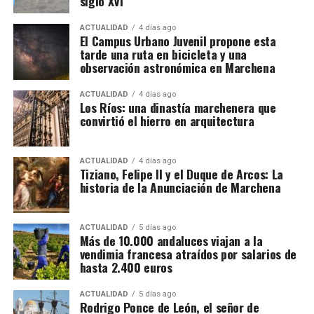
siglo XVI
recinto principal con la Alcazaba y también
de importación y distribución de alcohol, los
desapareció lo poco que quedaba de la Puerta de
investigadores aseguran haber descubierto una
ACTUALIDAD
4 días ago
El Campus Urbano Juvenil propone esta
Écija que ya habia sido demolida junto a la barriada
arquitectura empresarial mucho más compleja. El
tarde una ruta en bicicleta y una
del mismo nombre en 1650 por orden del virrey de
entramado estaría compuesto por más de treinta
observación astronómica en Marchena
Napoles.
sociedades, cada una con una función determinada,
además de una estructura empresarial paralela que
ACTUALIDAD
4 días ago
Los Ríos: una dinastía marchenera que
habría servido para canalizar fondos procedentes de
convirtió el hierro en arquitectura
la actividad presuntamente delictiva.
La dimensión del trabajo policial y tributario queda
ACTUALIDAD
4 días ago
Tiziano, Felipe II y el Duque de Arcos: La
reflejada en otro dato: los investigadores analizaron
historia de la Anunciación de Marchena
movimientos relacionados con 173 cuentas
bancarias. A partir de esa documentación detectaron
importantes volúmenes de alcohol procedentes de
ACTUALIDAD
5 días ago
Más de 10.000 andaluces viajan a la
depósitos fiscales de otros países de la Unión
vendimia francesa atraídos por salarios de
Europea, principalmente Países Bajos y Portugal,
hasta 2.400 euros
destinados posteriormente a depósitos fiscales
españoles.
ACTUALIDAD
5 días ago
Rodrigo Ponce de León, el señor de